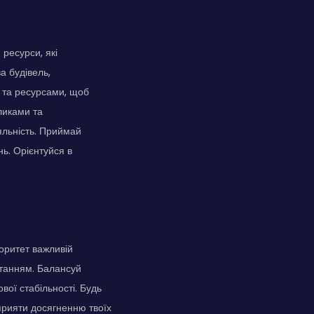
ресурси, які
а будівель,
и та ресурсами, щоб
ликами та
яльність. Приймай
нь. Орієнтуйся в
оритет важливій
станням. Балансуй
ої стабільності. Будь
прияти досягненню твоїх