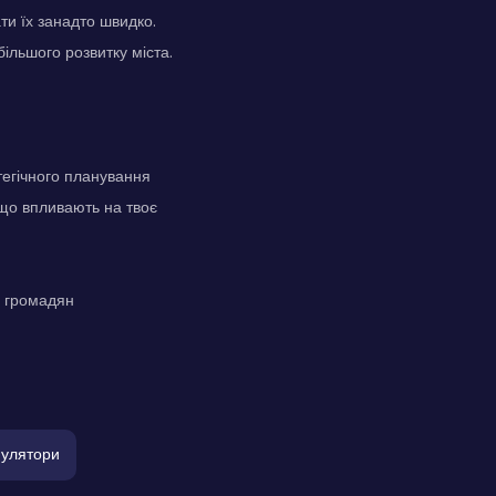
ти їх занадто швидко.
ільшого розвитку міста.
тегічного планування
що впливають на твоє
у громадян
улятори