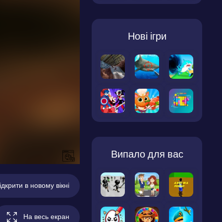
Нові ігри
Випало для вас
ідкрити в новому вікні
На весь екран