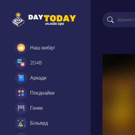
Наш вибір!
2048
Аркади
Поєднайки
Гонки
Більярд