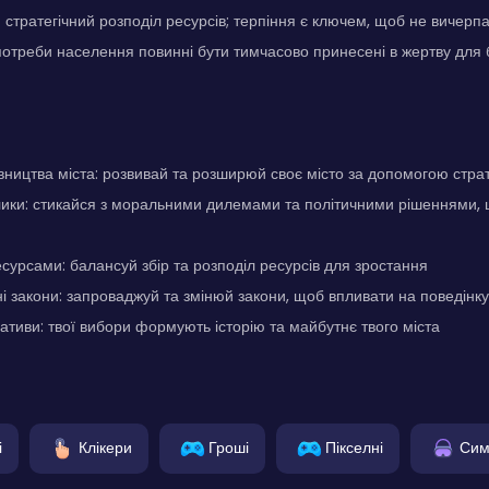
й стратегічний розподіл ресурсів; терпіння є ключем, щоб не вичерпа
 потреби населення повинні бути тимчасово принесені в жертву для б
вництва міста: розвивай та розширюй своє місто за допомогою стра
лики: стикайся з моральними дилемами та політичними рішеннями, 
сурсами: балансуй збір та розподіл ресурсів для зростання
 закони: запроваджуй та змінюй закони, щоб впливати на поведінк
ативи: твої вибори формують історію та майбутнє твого міста
і
Клікери
Гроші
Пікселні
Сим