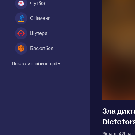
Футбол
Стікмени
Шутери
Баскетбол
Показати інші категорії ▾
Зла дикт
Dictator
Зіграно 421 разі