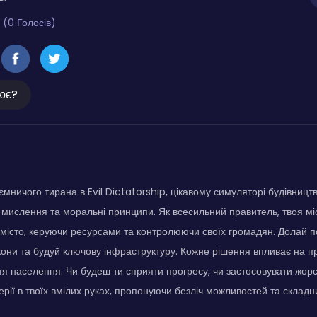
 (0 Голосів)
ює?
ємничого тирана в Evil Dictatorship, цікавому симуляторі будівницт
е мислення та моральні принципи. Як всесильний правитель, твоя мі
місто, керуючи ресурсами та контролюючи своїх громадян. Долай п
они та будуй ключову інфраструктуру. Кожне рішення впливає на пр
я населення. Чи будеш ти сприяти прогресу, чи застосовувати жор
перії в твоїх вмілих руках, пропонуючи безліч можливостей та склад