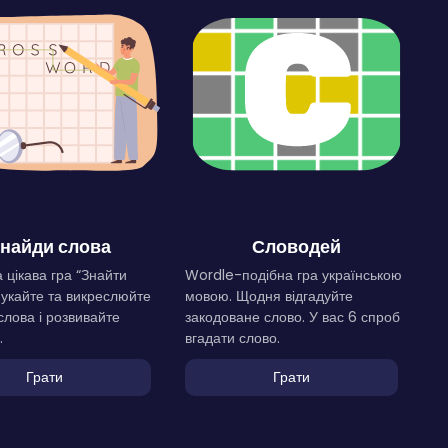
найди слова
Словодей
 цікава гра “Знайти
Wordle-подібна гра українською
Шукайте та викреслюйте
мовою. Щодня відгадуйте
слова і розвивайте
закодоване слово. У вас 6 спроб
.
вгадати слово.
Грати
Грати