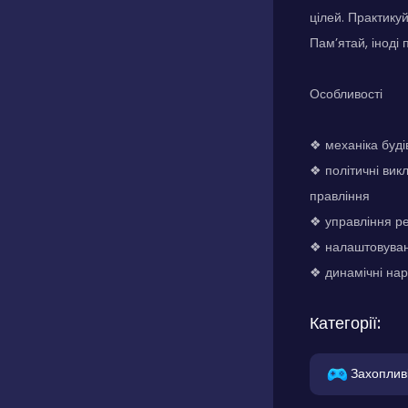
цілей. Практику
Пам’ятай, іноді
Особливості
❖ механіка буді
❖ політичні вик
правління
❖ управління ре
❖ налаштовувані
❖ динамічні нар
Категорії:
Захоплив