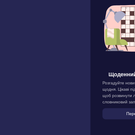
Щоденний
Розгадуйте нови
щодня. Цікаві пі
щоб розвинути л
словниковий зап
Пер