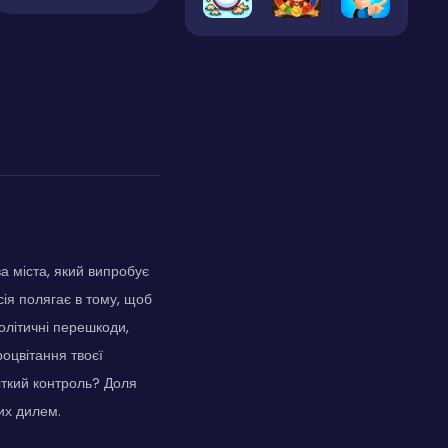
ва міста, який випробує
сія полягає в тому, щоб
олітичні перешкоди,
оцвітання твоєї
сткий контроль? Доля
них дилем.