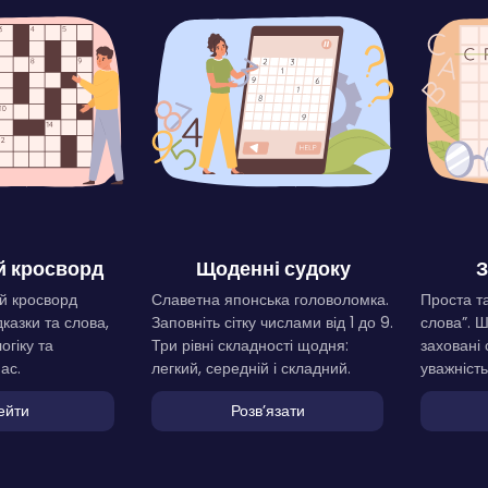
 кросворд
Щоденні судоку
З
й кросворд
Славетна японська головоломка.
Проста та
дказки та слова,
Заповніть сітку числами від 1 до 9.
слова”. 
огіку та
Три рівні складності щодня:
заховані 
ас.
легкий, середній і складний.
уважність
ейти
Розвʼязати