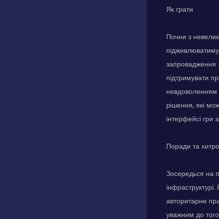
Як грати
Почни з невелик
підживлюватимут
запровадження з
підтримувати пр
невдоволенням м
рішення, які мо
інтерфейсі гри з
Поради та хитр
Зосередься на п
інфраструктурі.
авторитарне пра
уважним до того