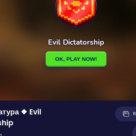
атура ❖ Evil
В
ship
в.