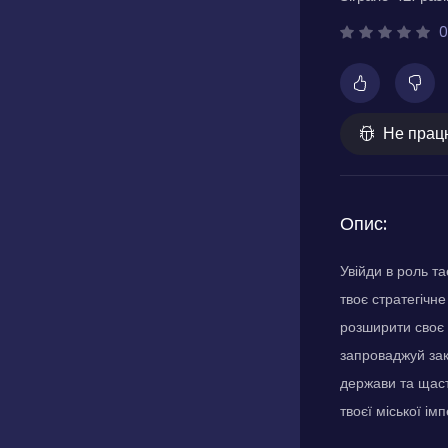
0
Не прац
Опис:
Увійди в роль та
твоє стратегічн
розширити своє 
запроваджуй зак
держави та щаст
твоєї міської ім