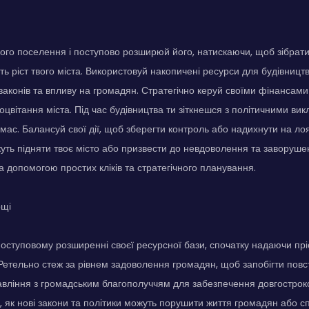
ого поселення і поступово розширюй його, натискаючи, щоб зібрати 
ь ріст твого міста. Використовуй накопичені ресурси для будівництв
аконів та впливу на громадян. Стратегічно керуй своїми фінансам
оцвітання міста. Під час будівництва ти зіткнешся з політичними вик
ас. Балансуй свої дії, щоб зберегти контроль або надихнути на ло
жуть підняти твоє місто або призвести до невдоволення та заворуше
а допомогою простих кліків та стратегічного планування.
ощі
оступовому розширенні своєї ресурсної бази, спочатку надаючи прі
 Ретельно стеж за рівнем задоволення громадян, щоб запобігти пов
вління з громадським благополуччям для забезпечення довгостроков
, як нові закони та політики можуть порушити життя громадян або с