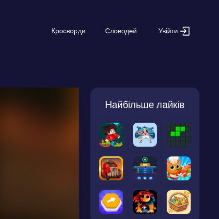
Увійти
Кросворди
Словодей
Найбільше лайків