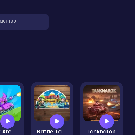
оментар
Tank Arena Steel Battle
Battle Tanks 2
Tanknarok