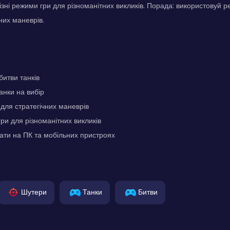
різні режими гри для різноманітних викликів. Порада: використовуй 
них маневрів.
битви танків
анки на вибір
 для стратегічних маневрів
гри для різноманітних викликів
ати на ПК та мобільних пристроях
Шутери
Танки
Битви