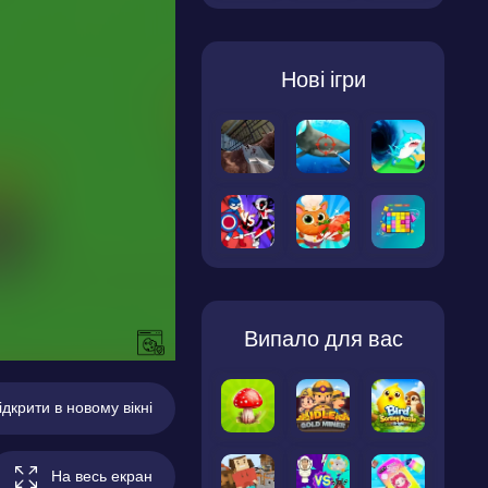
Нові ігри
Випало для вас
ідкрити в новому вікні
На весь екран