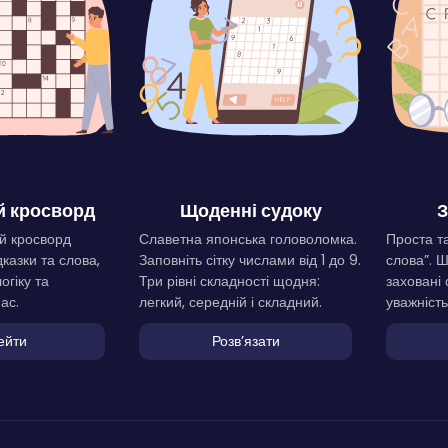
 кросворд
Щоденні судоку
З
й кросворд
Славетна японська головоломка.
Проста та
дказки та слова,
Заповніть сітку числами від 1 до 9.
слова”. 
огіку та
Три рівні складності щодня:
заховані 
ас.
легкий, середній і складний.
уважність
ейти
Розвʼязати