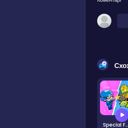
Схо
Special Forces War Zombi