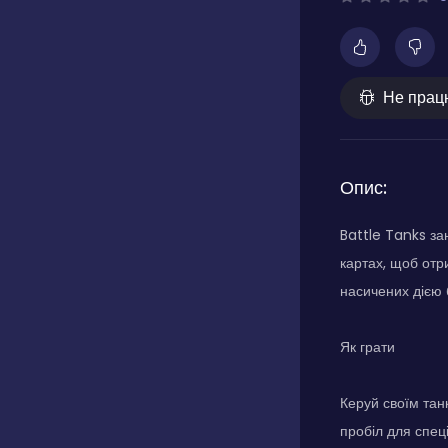
Не прац
Опис:
Battle Tanks за
картах, щоб отр
насичених дією б
Як грати
Керуй своїм тан
пробіл для спец