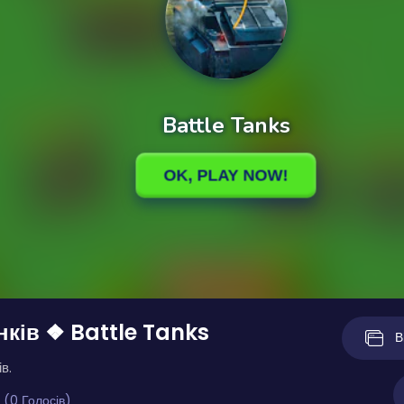
нків ❖ Battle Tanks
В
в.
 (0 Голосів)