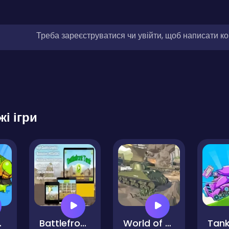
Треба зареєструватися чи увійти, щоб написати к
жі ігри
e Attack
Battlefront Tank
World of Military Tanks