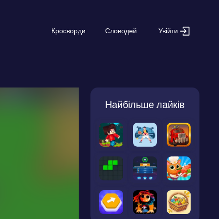
Увійти
Кросворди
Словодей
Найбільше лайків