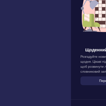
Щоденний
Розгадуйте нови
щодня. Цікаві пі
щоб розвинути л
словниковий зап
Пер