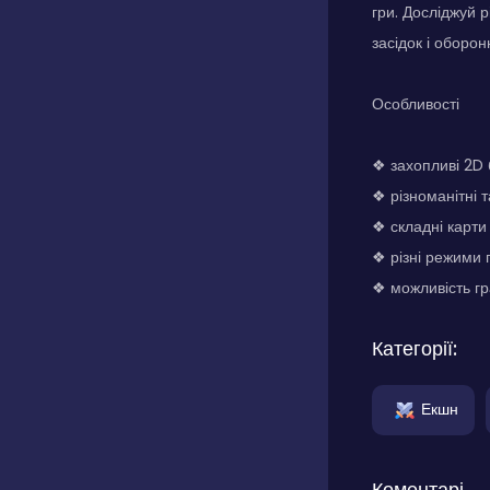
гри. Досліджуй 
засідок і оборон
Особливості
❖ захопливі 2D 
❖ різноманітні т
❖ складні карти
❖ різні режими 
❖ можливість гр
Категорії:
Екшн
Коментарі