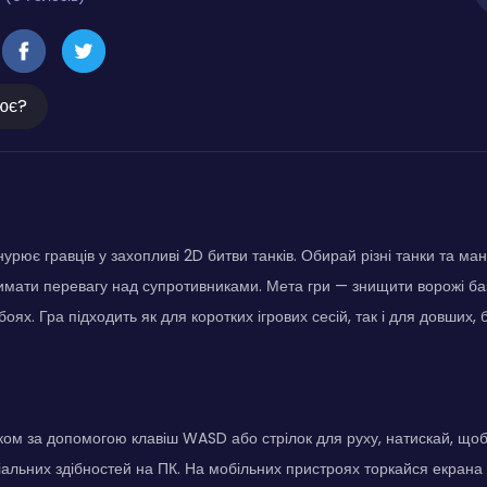
ює?
нурює гравців у захопливі 2D битви танків. Обирай різні танки та ма
имати перевагу над супротивниками. Мета гри — знищити ворожі баз
оях. Гра підходить як для коротких ігрових сесій, так і для довших,
ком за допомогою клавіш WASD або стрілок для руху, натискай, щоб 
іальних здібностей на ПК. На мобільних пристроях торкайся екрана