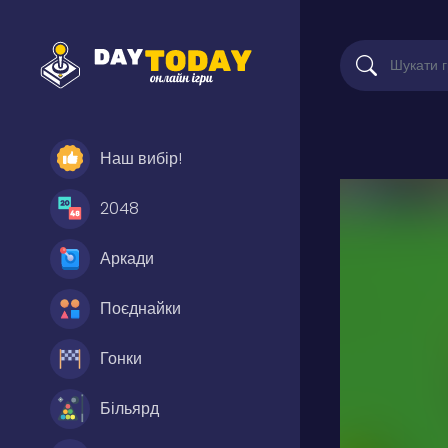
Наш вибір!
2048
Аркади
Поєднайки
Гонки
Більярд