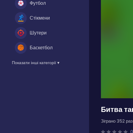
Футбол
Стікмени
Шутери
Баскетбол
Показати інші категорії ▾
Битва та
Зіграно 352 разі
0