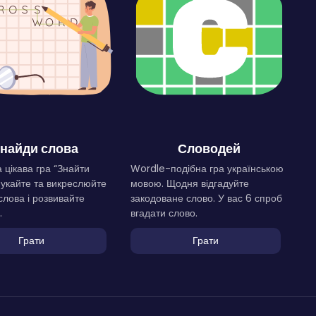
найди слова
Словодей
 цікава гра “Знайти
Wordle-подібна гра українською
Шукайте та викреслюйте
мовою. Щодня відгадуйте
слова і розвивайте
закодоване слово. У вас 6 спроб
.
вгадати слово.
Грати
Грати