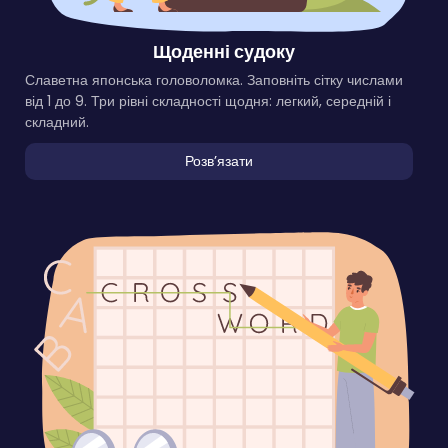
Щоденні судоку
Славетна японська головоломка. Заповніть сітку числами
від 1 до 9. Три рівні складності щодня: легкий, середній і
складний.
Розвʼязати