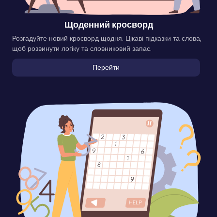
Щоденний кросворд
Розгадуйте новий кросворд щодня. Цікаві підказки та слова,
щоб розвинути логіку та словниковий запас.
Перейти