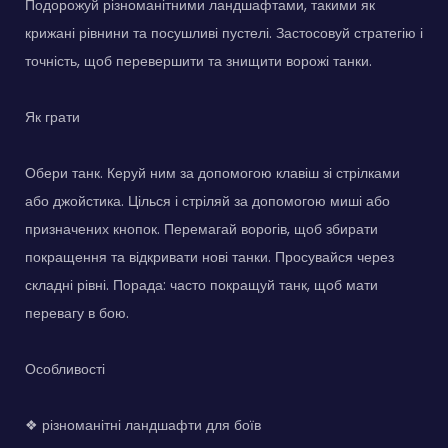
Подорожуй різноманітними ландшафтами, такими як
крижані рівнини та посушливі пустелі. Застосовуй стратегію і
точність, щоб перевершити та знищити ворожі танки.
Як грати
Обери танк. Керуй ним за допомогою клавіш зі стрілками
або джойстика. Цілься і стріляй за допомогою миші або
призначених кнопок. Перемагай ворогів, щоб збирати
покращення та відкривати нові танки. Просувайся через
складні рівні. Порада: часто покращуй танк, щоб мати
перевагу в бою.
Особливості
❖ різноманітні ландшафти для боїв