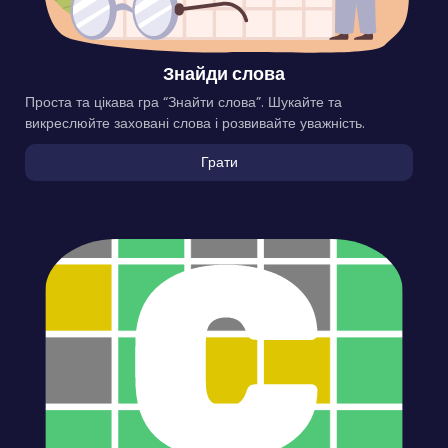
Знайди слова
Проста та цікава гра “Знайти слова”. Шукайте та
викреслюйте заховані слова і розвивайте уважність.
Грати