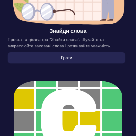
Знайди слова
Проста та цікава гра “Знайти слова”. Шукайте та
викреслюйте заховані слова і розвивайте уважність.
Грати