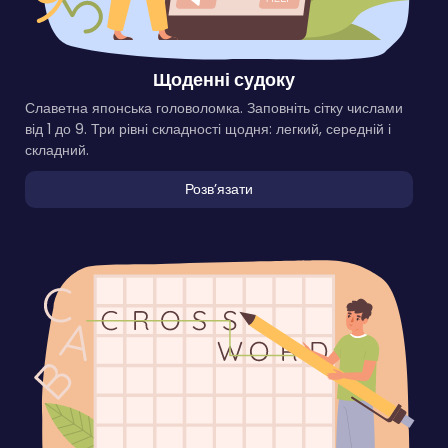
Щоденні судоку
Славетна японська головоломка. Заповніть сітку числами
від 1 до 9. Три рівні складності щодня: легкий, середній і
складний.
Розвʼязати