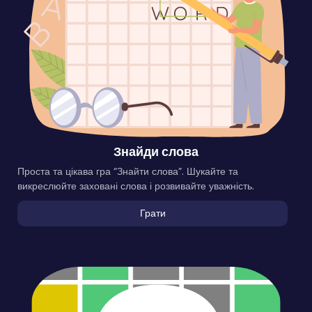
Знайди слова
Проста та цікава гра “Знайти слова”. Шукайте та
викреслюйте заховані слова і розвивайте уважність.
Грати