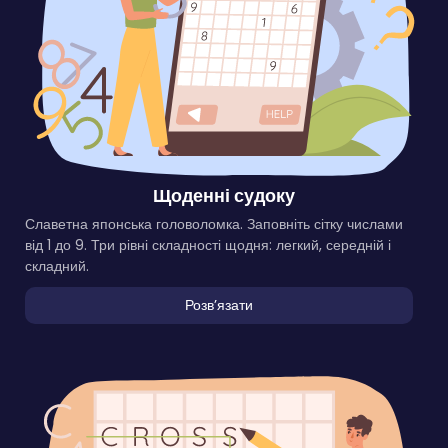
Щоденні судоку
Славетна японська головоломка. Заповніть сітку числами
від 1 до 9. Три рівні складності щодня: легкий, середній і
складний.
Розвʼязати