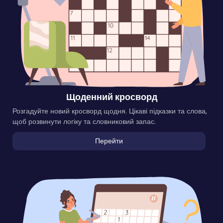
Щоденний кросворд
Розгадуйте новий кросворд щодня. Цікаві підказки та слова,
щоб розвинути логіку та словниковий запас.
Перейти