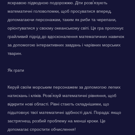
яскравою підводною подорожжю. Діти розв'язують
математичні головоломки, щоб просуватися вперед,
допомагаючи персонажам, таким як риби та черепахи,
орієнтуватися у своєму океанському світі. Ця гра пропонує
грайливий підхід до вдосконалення математичних навичок
за допомогою інтерактивних завдань і чарівних морських
тварин.
Як грати
Керуй своїм морським персонажем за допомогою легких
натискань і кліків. Розв'язуй математичні рівняння, щоб
відкрити нові області. Рівні стають складнішими, що
підштовхує твої математичні здібності далі. Порада: якщо
застрягнеш, розбий проблему на менші кроки. Це
допомагає спростити обчислення!