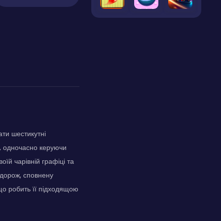
ати шестикутні
у, одночасно керуючи
оїй чарівній графіці та
одорож, сповнену
що робить її підходящою