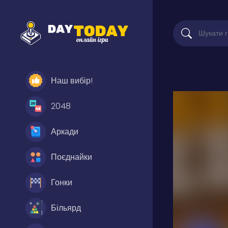
Наш вибір!
2048
Аркади
Поєднайки
Гонки
Більярд