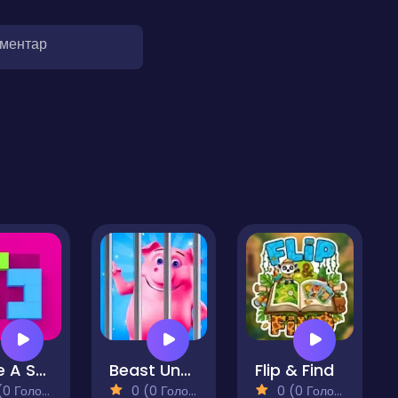
оментар
Make A Shape - Puzzle
Beast Uncaged - Screw Puzzle
Flip & Find
 Голосів)
0 (0 Голосів)
0 (0 Голосів)