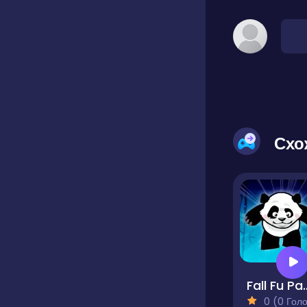
Схо
Fall F
0 (0 Голосів