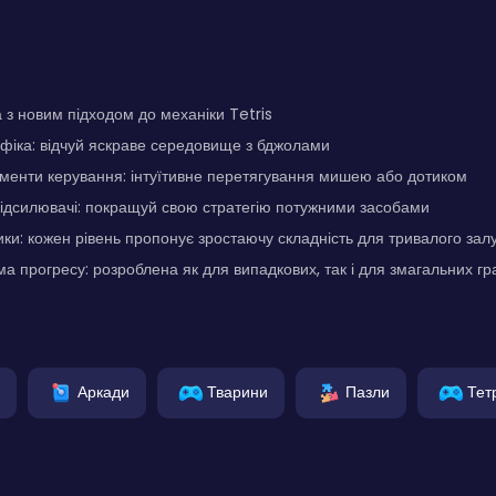
 з новим підходом до механіки Tetris
фіка: відчуй яскраве середовище з бджолами
менти керування: інтуїтивне перетягування мишею або дотиком
підсилювачі: покращуй свою стратегію потужними засобами
ики: кожен рівень пропонує зростаючу складність для тривалого зал
а прогресу: розроблена як для випадкових, так і для змагальних гр
Аркади
Тварини
Пазли
Тет