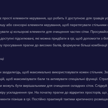
 прості елементи керування, що робить її доступною для гравців усі
шу або сенсорні елементи керування, щоб перетягувати стільники н
увати ці кольорові елементи для очищення частин сітки. Просувайся
доступні підсилювачі, які можна придбати в грі, щоб допомогти з б
ру просування прагни до високих балів, формуючи більші комбінації с
ощі
и заздалегідь, щоб максимально використовувати кожен стільник. З
цій, щоб максимізувати бали та активувати спеціальні функції. Стра
ни можуть бути вирішальними для очищення складних сіток. Слідкуй 
міру ускладнення гри. На початку прагни до відкритих просторів, що
менти пізніше в грі. Постійно практикуй тактики критичного розміщ