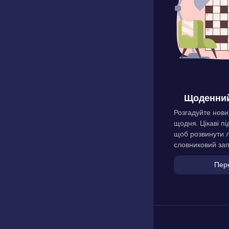
Щоденний
Розгадуйте нови
щодня. Цікаві пі
щоб розвинути л
словниковий зап
Пер