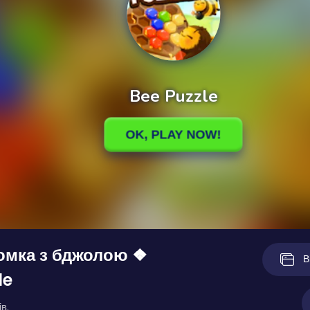
омка з бджолою ❖
В
le
в.