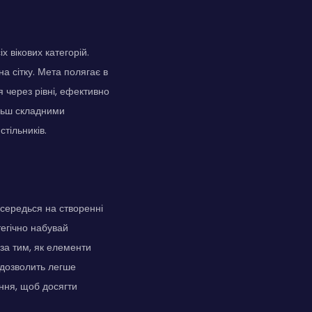
х вікових категорій.
а сітку. Мета полягає в
 через рівні, ефективно
ільш складними
тільників.
осередься на створенні
тегічно набувай
за тим, як елементи
 дозволить легше
ення, щоб досягти