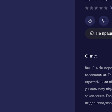
0
Не прац
Опис:
Bee Puzzle пере
головоломки. Гр
стратегічними п
унікальному під
захоплення. Гра
як для випадково