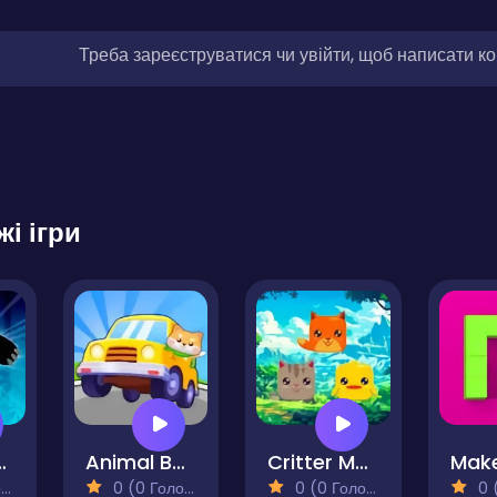
Треба зареєструватися чи увійти, щоб написати к
жі ігри
u Panda
Animal Bus Traffic Jam
Critter Munch
)
0 (0 Голосів)
0 (0 Голосів)
0 (0