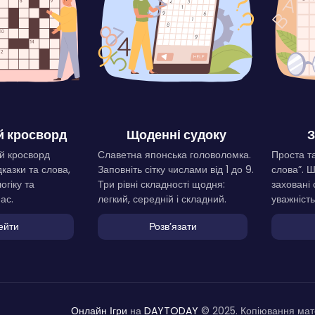
 кросворд
Щоденні судоку
З
й кросворд
Славетна японська головоломка.
Проста та
дказки та слова,
Заповніть сітку числами від 1 до 9.
слова”. 
огіку та
Три рівні складності щодня:
заховані 
ас.
легкий, середній і складний.
уважність
ейти
Розвʼязати
Онлайн Ігри
на
DAYTODAY
© 2025. Копіювання мате