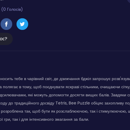
 (0 Голосів)
ює?
носить тебе в чарівний світ, де дзижчання бджіл запрошує розв'язув
а полягає в тому, щоб поєднувати яскраві стільники, очищаючи сітк
ідсилювачами, які можуть допомогти досягти вищих балів. Завдяки св
ходу до традиційного досвіду Tetris, Bee Puzzle обіцяє захопливу п
 розроблена так, щоб бути як розслаблюючою, так і стимулюючою, 
ї гри, так і для інтенсивного змагання за бали.