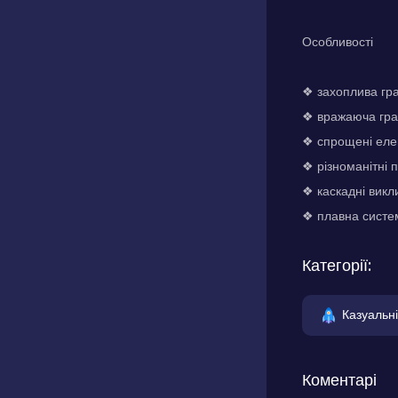
Особливості
❖ захоплива гра
❖ вражаюча гра
❖ спрощені еле
❖ різноманітні 
❖ каскадні викл
❖ плавна систем
Категорії:
Казуальні
Коментарі