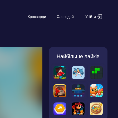
Увійти
Кросворди
Словодей
Найбільше лайків