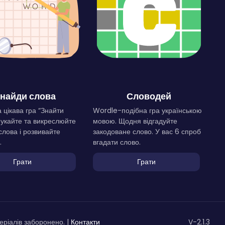
найди слова
Словодей
 цікава гра “Знайти
Wordle-подібна гра українською
Шукайте та викреслюйте
мовою. Щодня відгадуйте
слова і розвивайте
закодоване слово. У вас 6 спроб
.
вгадати слово.
Грати
Грати
ріалів заборонено. |
Контакти
V-2.1.3