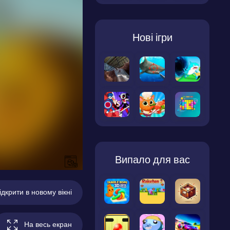
Нові ігри
Випало для вас
ідкрити в новому вікні
На весь екран