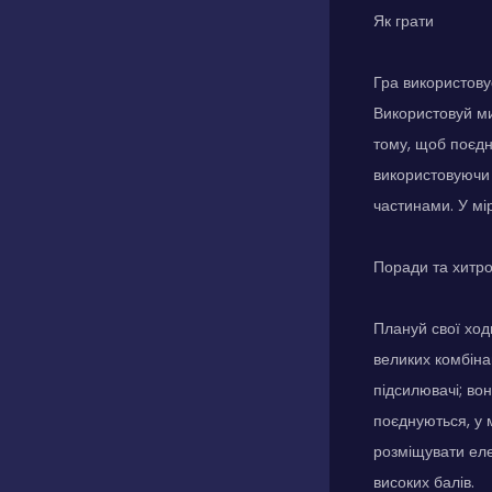
Як грати
Гра використовує
Використовуй ми
тому, щоб поєдн
використовуючи 
частинами. У мі
Поради та хитр
Плануй свої ход
великих комбіна
підсилювачі; во
поєднуються, у 
розміщувати еле
високих балів.