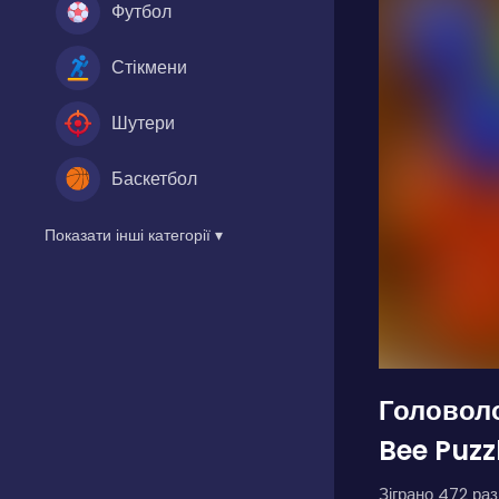
Футбол
Стікмени
Шутери
Баскетбол
Показати інші категорії ▾
Головол
Bee Puzz
Зіграно 472 разі