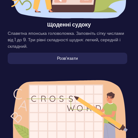
Щоденні судоку
Славетна японська головоломка. Заповніть сітку числами
від 1 до 9. Три рівні складності щодня: легкий, середній і
складний.
Розвʼязати