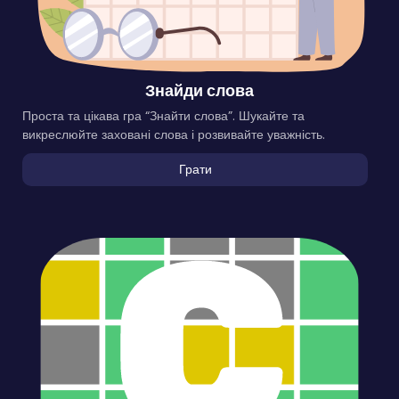
Знайди слова
Проста та цікава гра “Знайти слова”. Шукайте та
викреслюйте заховані слова і розвивайте уважність.
Грати