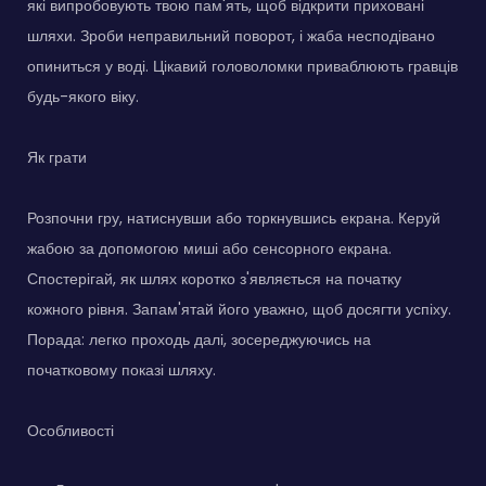
які випробовують твою пам'ять, щоб відкрити приховані
шляхи. Зроби неправильний поворот, і жаба несподівано
опиниться у воді. Цікавий головоломки приваблюють гравців
будь-якого віку.
Як грати
Розпочни гру, натиснувши або торкнувшись екрана. Керуй
жабою за допомогою миші або сенсорного екрана.
Спостерігай, як шлях коротко з'являється на початку
кожного рівня. Запам'ятай його уважно, щоб досягти успіху.
Порада: легко проходь далі, зосереджуючись на
початковому показі шляху.
Особливості