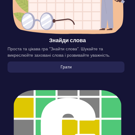
Знайди слова
Проста та цікава гра “Знайти слова”. Шукайте та
викреслюйте заховані слова і розвивайте уважність.
Грати