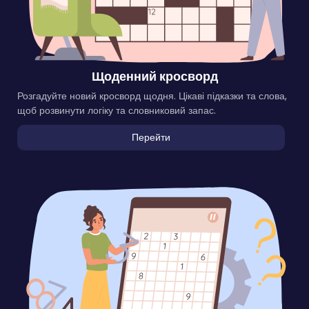
Щоденний кросворд
Розгадуйте новий кросворд щодня. Цікаві підказки та слова,
щоб розвинути логіку та словниковий запас.
Перейти