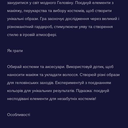
зануритися у світ модного Геловіну. Поєднуй елементи з
макіяжу, перукарства та вибору костюмів, щоб створити
унікальні образи. Гра заохочує дослідження через великий і
різноманітний гардероб, стимулюючи уяву та створення
стилю в ігровій атмосфері.
Як грати
Обирай костюми та аксесуари. Використовуй дотик, щоб
наносити макіяж та укладати волосся. Створюй різні образи
для геловінських заходів. Експериментуй з поєднанням
кольорів для унікальних результатів. Підказка: поєднуй
несподівані елементи для незабутніх костюмів!
Особливості