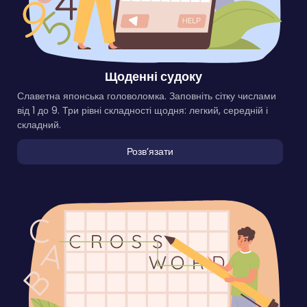
Щоденні судоку
Славетна японська головоломка. Заповніть сітку числами
від 1 до 9. Три рівні складності щодня: легкий, середній і
складний.
Розвʼязати