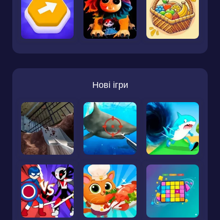
Нові ігри