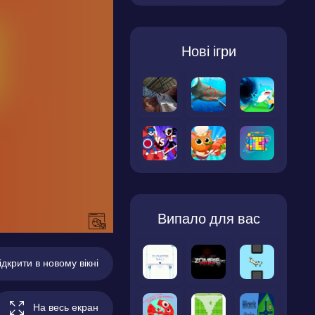
Нові ігри
Випало для вас
ідкрити в новому вікні
На весь екран