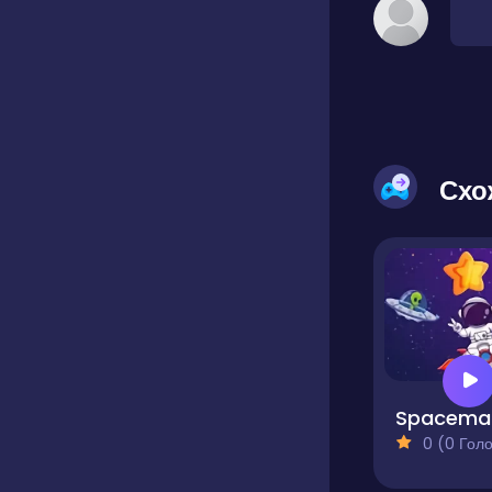
Схо
S
0 (0 Голосів