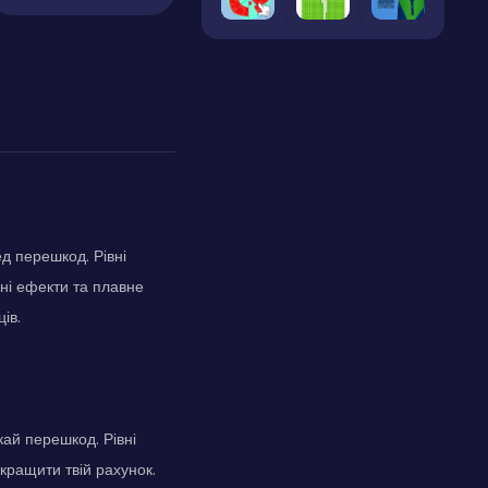
ед перешкод. Рівні
ьні ефекти та плавне
ів.
кай перешкод. Рівні
кращити твій рахунок.