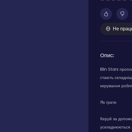
Не прац
Опис:
Blin Stars проп
стають складніш
керування робля
Як грати
Керуй за допомог
ускладнюються. 