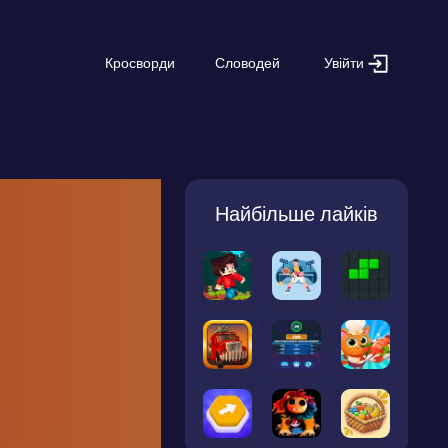
Увійти
Кросворди
Словодей
Найбільше лайків