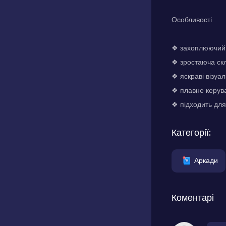
Особливості
❖ захоплюючий
❖ зростаюча скл
❖ яскраві візуа
❖ плавне керув
❖ підходить для 
Категорії:
Аркади
Коментарі