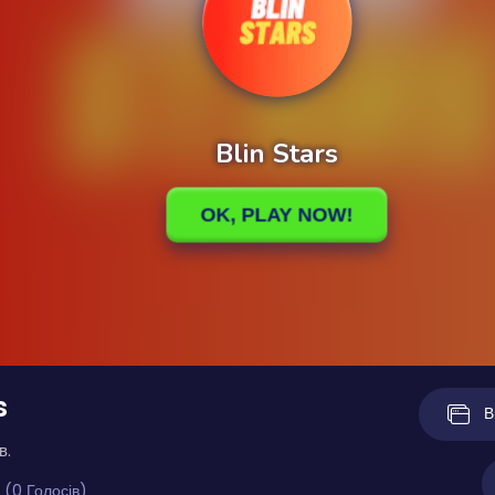
s
В
в.
 (0 Голосів)