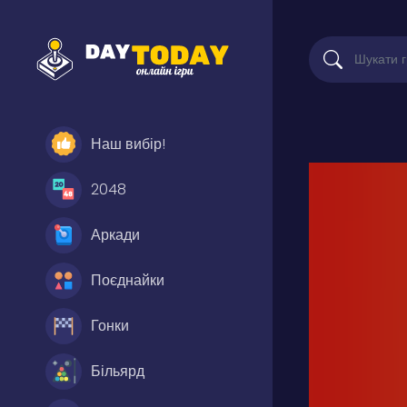
Наш вибір!
2048
Аркади
Поєднайки
Гонки
Більярд