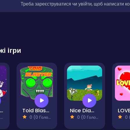
Треба зареєструватися чи увійти, щоб написати к
жі ігри
paceman Adventure
Toid Blaster
Nice Diamont
)
0 (0 Голосів)
0 (0 Голосів)
0 (0