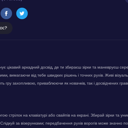
ює?
онує цікавий аркадний досвід, де ти збираєш зірки та маневруєш сер
ими, вимагаючи від тебе швидких рішень і точних рухів. Живі візуал
ть гру захопливою, приваблюючи як новачків, так і досвідчених гравц
ою стрілок на клавіатурі або свайпів на екрані. Збирай зірки та уни
Слідкуй за візерунками; передбачення рухів ворогів може значно по