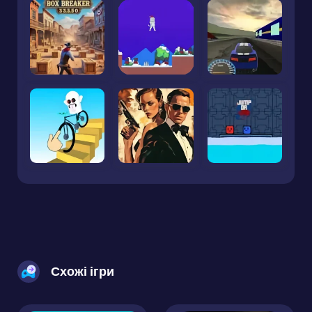
Схожі ігри