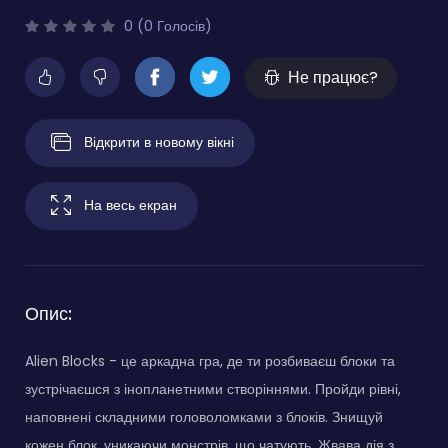
0 (0 Голосів)
Не працює?
Відкрити в новому вікні
На весь екран
Опис:
Alien Blocks - це аркадна гра, де ти розбиваєш блоки та
зустрічаєшся з інопланетними створіннями. Пройди рівні,
наповнені складними головоломками з блоків. Знищуй
кожен блок, уникаючи монстрів, що чатують. Жвава дія з