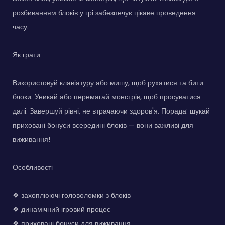
розбиванням блоків у грі забезпечує цікаве проведення
часу.
Як грати
Використовуй клавіатуру або мишу, щоб рухатися та бити
блоки. Уникай або перемагай монстрів, щоб просуватися
далі. Завершуй рівні, не втрачаючи здоров'я. Порада: шукай
приховані бонуси всередині блоків — вони важливі для
виживання!
Особливості
❖ захоплюючі головоломки з блоків
❖ динамічний ігровий процес
❖ приховані бонуси для виживання