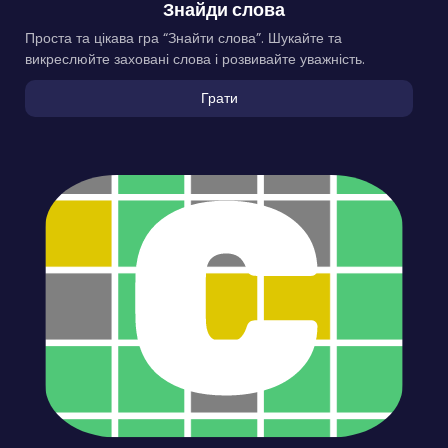
Знайди слова
Проста та цікава гра “Знайти слова”. Шукайте та
викреслюйте заховані слова і розвивайте уважність.
Грати