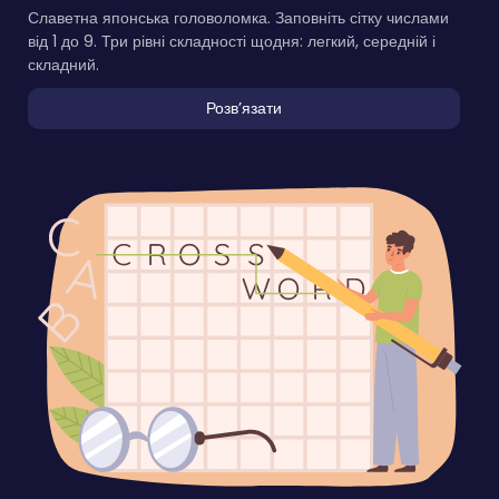
Славетна японська головоломка. Заповніть сітку числами
від 1 до 9. Три рівні складності щодня: легкий, середній і
складний.
Розвʼязати