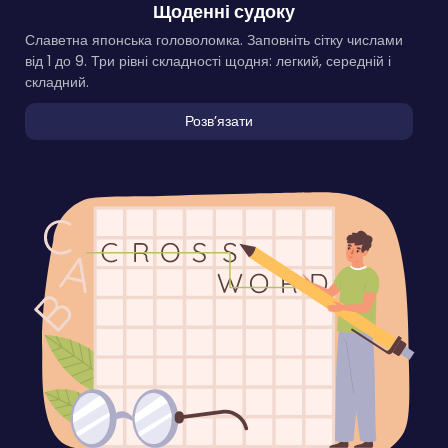
Щоденні судоку
Славетна японська головоломка. Заповніть сітку числами
від 1 до 9. Три рівні складності щодня: легкий, середній і
складний.
Розвʼязати