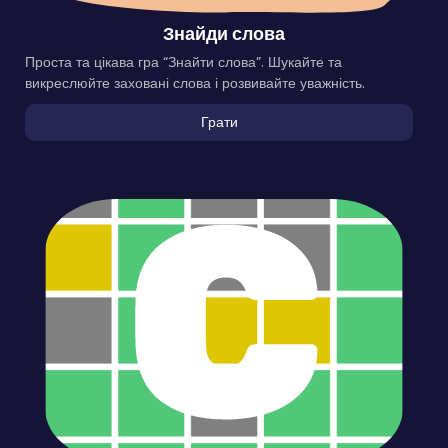
Знайди слова
Проста та цікава гра “Знайти слова”. Шукайте та
викреслюйте заховані слова і розвивайте уважність.
Грати