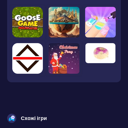
Схожі ігри