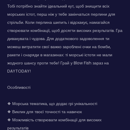
Тобі потрібно знайти ідеальний кут, щоб знищити всіх
морських істот, перш ніж у тебе закінчаться перлини для
стрільби. Коли перлина шипить і відскакує, намагайся
створювати комбінації, щоб досягти високих результатів. Гра
дивакувата і чудова. Для додаткового задоволення ти
можеш витратити свої важко зароблені очки на бомби,
ракети і снаряди в магазинах: ті морські істоти не мали
жодного шансу проти тебе! Грай у Blow Fish зараз на
DAYTODAY!
Особливості
❖ Морська тематика, що додає грі унікальності
❖ Виклик для твоєї точності та навичок
❖ Можливість створювати комбінації для високих
результатів