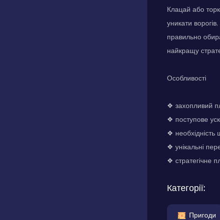
Клацай або торк
уникати ворогів
правильно обира
найкращу страте
Особливості
❖ захопливий 
❖ поступове уск
❖ необхідність 
❖ унікальні пер
❖ стратегічне п
Категорії:
Пригоди