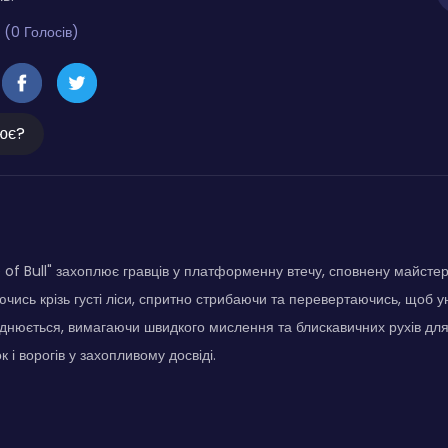
 (0 Голосів)
ює?
of Bull" захоплює гравців у платформенну втечу, сповнену майстер
чись крізь густі ліси, спритно стрибаючи та перевертаючись, щоб 
днюється, вимагаючи швидкого мислення та блискавичних рухів дл
 і ворогів у захопливому досвіді.