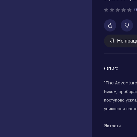
0
Не прац
Опис:
"The Adventure 
Биком, пробираю
поступово ускла
уникнення пасток
Як грати