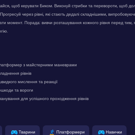
айся, щоб керувати Биком. Виконуй стрибки та перевороти, щоб до
. Прогресуй через рівні, які стають дедалі складнішими, випробовуюч
ти момент. Порада: вивчи розташування кожного рівня перед тим, я
гію.
платформер з майстерними маневрами
ладнення рівнів
швидкого мислення та реакції
ешкоди та вороги
ланування для успішного проходження рівнів
Тварини
Платформери
Навички