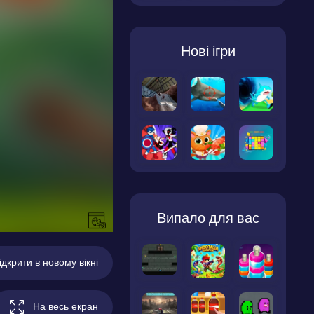
Нові ігри
Випало для вас
ідкрити в новому вікні
На весь екран