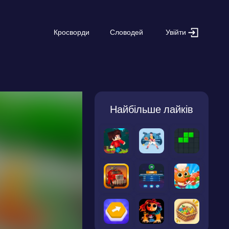
Увійти
Кросворди
Словодей
Найбільше лайків