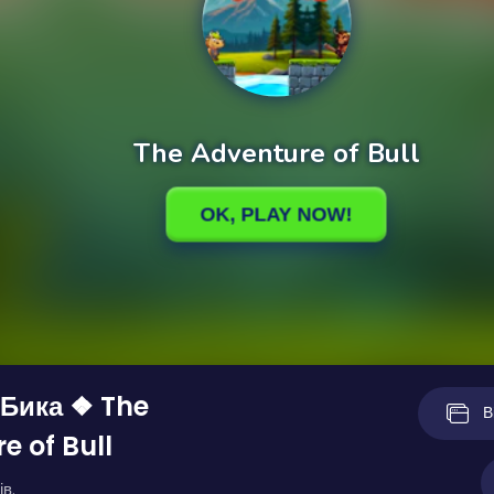
Бика ❖ The
В
e of Bull
ів.