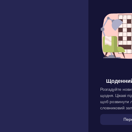
Щоденний
Розгадуйте нови
щодня. Цікаві пі
щоб розвинути л
словниковий зап
Пер