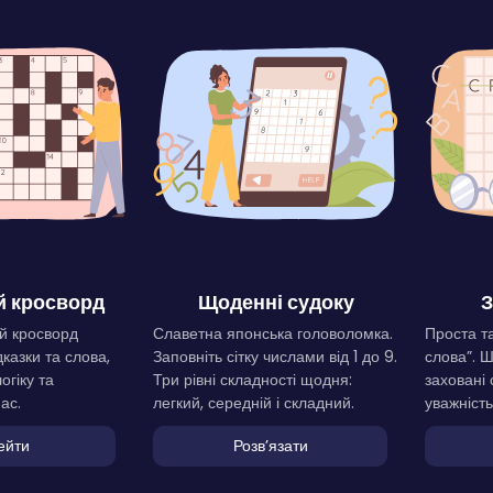
 кросворд
Щоденні судоку
З
й кросворд
Славетна японська головоломка.
Проста та
дказки та слова,
Заповніть сітку числами від 1 до 9.
слова”. 
огіку та
Три рівні складності щодня:
заховані 
ас.
легкий, середній і складний.
уважність
ейти
Розвʼязати