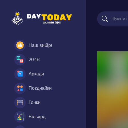
Наш вибір!
2048
Аркади
Поєднайки
Гонки
Більярд