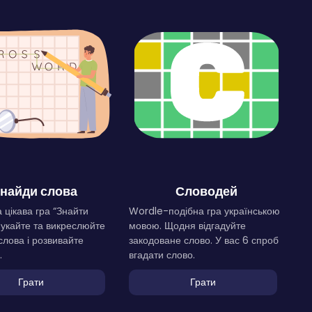
найди слова
Словодей
 цікава гра “Знайти
Wordle-подібна гра українською
Шукайте та викреслюйте
мовою. Щодня відгадуйте
слова і розвивайте
закодоване слово. У вас 6 спроб
.
вгадати слово.
Грати
Грати