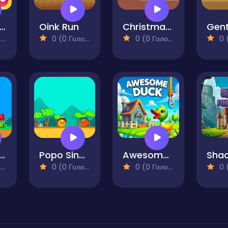
abbit Samurai 3
Oink Run
Christmas Shiboman 2
)
0 (0 Голосів)
0 (0 Голосів)
0 (0
ka vs Kaka 2
Popo Singer
Awesome Duck
)
0 (0 Голосів)
0 (0 Голосів)
0 (0