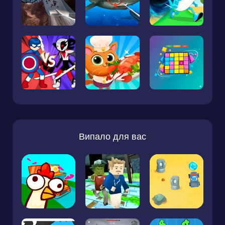
Випало для вас