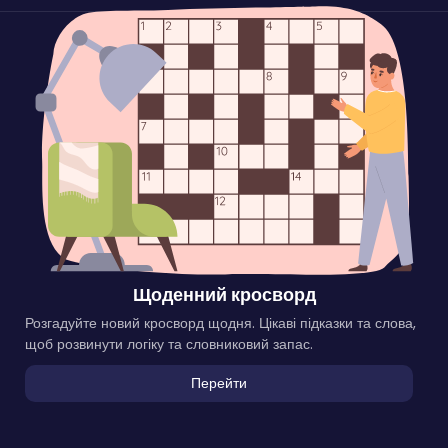
Щоденний кросворд
Розгадуйте новий кросворд щодня. Цікаві підказки та слова,
щоб розвинути логіку та словниковий запас.
Перейти