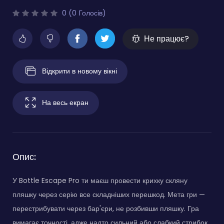
0 (0 Голосів)
Не працює?
Відкрити в новому вікні
На весь екран
Опис:
У Bottle Escape Pro ти маєш провести крихку скляну
пляшку через серію все складніших перешкод. Мета гри —
перестрибувати через бар'єри, не розбивши пляшку. Гра
вимагає точності, адже надто сильний або слабкий стрибок