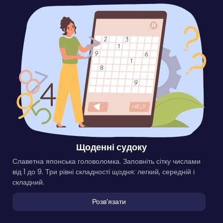
Щоденні судоку
Славетна японська головоломка. Заповніть сітку числами
від 1 до 9. Три рівні складності щодня: легкий, середній і
складний.
Розвʼязати