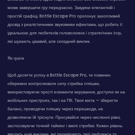
може завершити гру передчасно. Завдяки елегантній і
простій графіці, Bottle Escape Pro пропонує захопливий
досвід з реалістичними звуковими ефектами, що робить її
ідеальною для любителів головоломок і стратегічних ігор,
які шукають цікавий, але складний виклик.
Як грати
Щоб досягти успіху в Bottle Escape Pro, ти повинен
обережно контролювати силу стрибка пляшки,
використовуючи прості елементи керування, доступні як на
мобільних пристроях, так і на ПК. Твоя мета — зберегти
баланс, проводячи пляшку через перешкоди, не
дозволяючи їй тріснути. Просувайся через численні рівні,
застосовуючи точний таймінг і вмілі стрибки. Кожен рівень
вводить нові виклики, які перевіряють твої рефлекси та