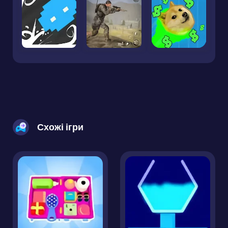
Схожі ігри