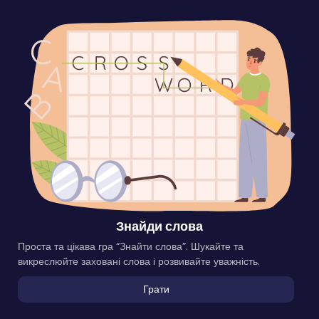
Знайди слова
Проста та цікава гра “Знайти слова”. Шукайте та
викреслюйте заховані слова і розвивайте уважність.
Грати