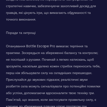
стратегічні навички, забезпечуючи захопливий досвід для
гравців, які цінують ігри, що вимагають обдуманості та
точного виконання.
Поради та хитрощі
Опанування Bottle Escape Pro вимагає терпіння та
практики. Зосередься на збереженні балансу та контролю;
не поспішай з рухами. Починай з легких натискань, щоб
зрозуміти, наскільки далеко кожен стрибок переносить тебе,
перш ніж збільшувати силу на складніших перешкодах.
Прислухайся до звукових підказок; реалістичні звуки
розбиття скла можуть сигналізувати про потенційні помилки
або успіхи, допомагаючи вдосконалити твою техніку гри.
Пам'ятай, що знання, коли застосувати правильну силу, є
ключем до збереження пляшки цілою протягом гри.