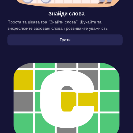
Знайди слова
Проста та цікава гра “Знайти слова”. Шукайте та
викреслюйте заховані слова і розвивайте уважність.
Грати