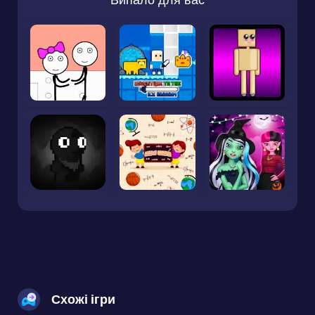
Схожі ігри