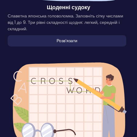
Щоденні судоку
Славетна японська головоломка. Заповніть сітку числами
від 1 до 9. Три рівні складності щодня: легкий, середній і
складний.
Розвʼязати