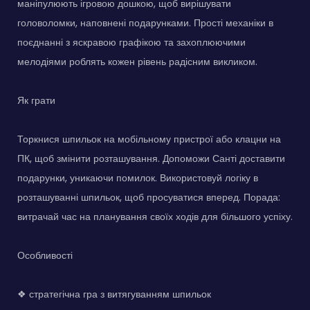
маніпулюють ігровою дошкою, щоб вирішувати
головоломки, наповнені подарунками. Прості механіки в
поєднанні з яскравою графікою та захоплюючими
мелодіями роблять кожен рівень радісним викликом.
Як грати
Торкнися шпильок на мобільному пристрої або клацни на
ПК, щоб змінити розташування. Допоможи Санті доставити
подарунки, уникаючи помилок. Використовуй логіку в
розташуванні шпильок, щоб просуватися вперед. Порада:
витрачай час на планування своїх ходів для більшого успіху.
Особливості
❖ стратегічна гра з витягуванням шпильок