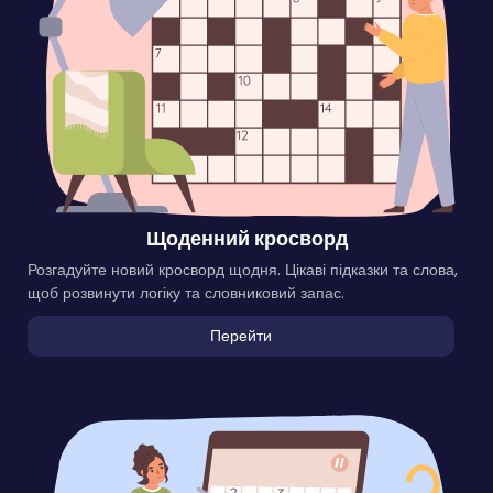
Щоденний кросворд
Розгадуйте новий кросворд щодня. Цікаві підказки та слова,
щоб розвинути логіку та словниковий запас.
Перейти