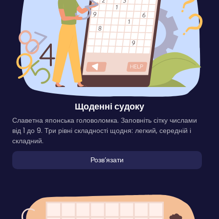
Щоденні судоку
Славетна японська головоломка. Заповніть сітку числами
від 1 до 9. Три рівні складності щодня: легкий, середній і
складний.
Розвʼязати