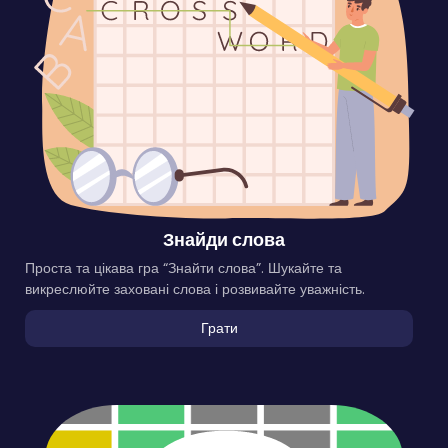
Знайди слова
Проста та цікава гра “Знайти слова”. Шукайте та
викреслюйте заховані слова і розвивайте уважність.
Грати