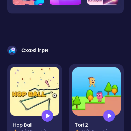
Схожі ігри
Hop Ball
Tori 2