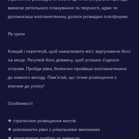
вимагає ретельного планування та творчості, адже ти
допомагаєш інопланетянину долати розкидані платформи.
Як грати
Клацай і перетягуй, щоб намалювати міст, відпускаючи його
на місце. Регулюй його довжину, щоб успішно з'єднати
острови. Пройди рівні, безпечно провівши інопланетянина
до кожного виходу. Пам'ятай, що точне розміщення є
ключем до успіху!
Особливості
❖ стратегічне розміщення мостів
❖ різноманітні рівні з унікальними викликами
❖ захоплююча графіка та анімація