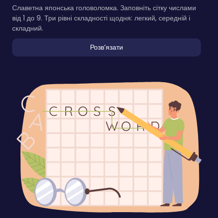
Славетна японська головоломка. Заповніть сітку числами
від 1 до 9. Три рівні складності щодня: легкий, середній і
складний.
Розвʼязати