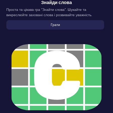
Знайди слова
Проста та цікава гра “Знайти слова”. Шукайте та
викреслюйте заховані слова і розвивайте уважність.
Грати