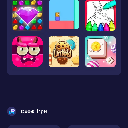
Схожі ігри