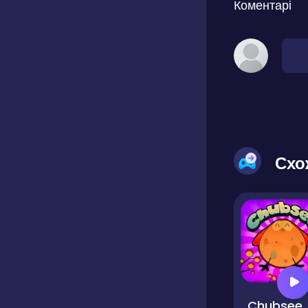
Коментарі
Схо
Chubsee