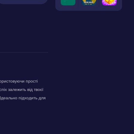
користовуючи прості
піх залежить від твоєї
 Ідеально підходить для