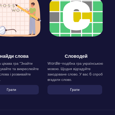
найди слова
Словодей
 цікава гра “Знайти
Wordle-подібна гра українською
Шукайте та викреслюйте
мовою. Щодня відгадуйте
слова і розвивайте
закодоване слово. У вас 6 спроб
.
вгадати слово.
Грати
Грати