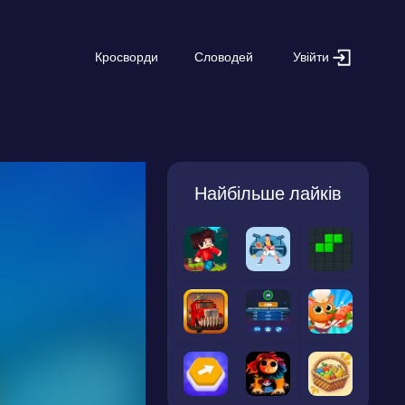
Увійти
Кросворди
Словодей
Найбільше лайків