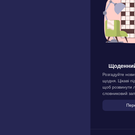
Щоденний
Розгадуйте нови
щодня. Цікаві пі
щоб розвинути л
словниковий зап
Пер