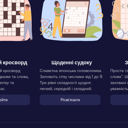
 кросворд
Щоденні судоку
З
й кросворд
Славетна японська головоломка.
Проста та
дказки та слова,
Заповніть сітку числами від 1 до 9.
слова”. 
огіку та
Три рівні складності щодня:
заховані 
ас.
легкий, середній і складний.
уважність
ейти
Розвʼязати