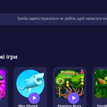
Треба зареєструватися чи увійти, щоб написати к
жі ігри
Big Shark
Flappy Bug
Snai