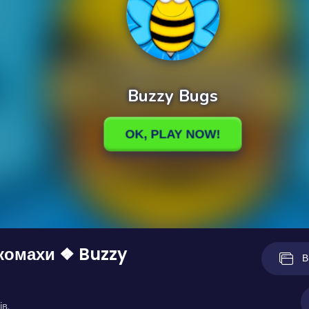
комахи ❖ Buzzy
В
ів.