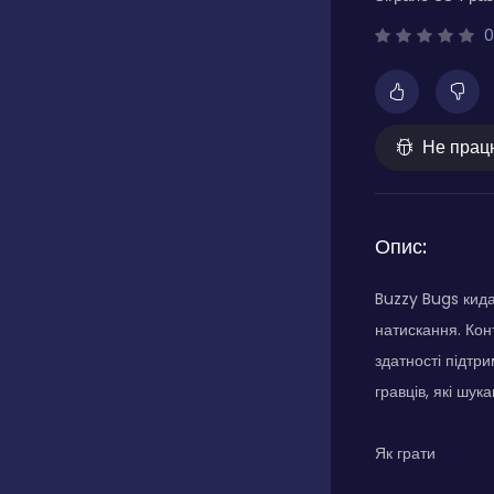
0
Не прац
Опис:
Buzzy Bugs кида
натискання. Конт
здатності підтр
гравців, які шук
Як грати