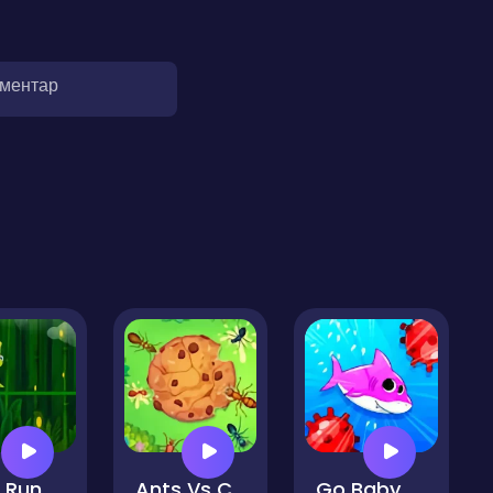
оментар
l Run
Ants Vs Cookie
Go Baby Shark Go