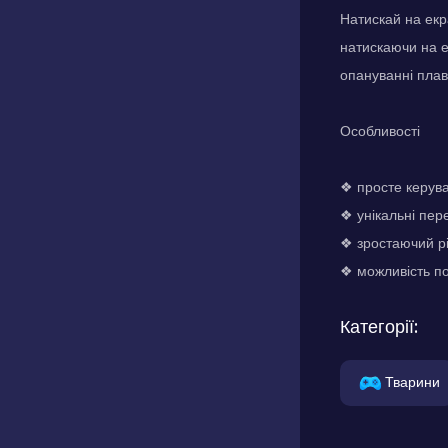
Натискай на екр
натискаючи на е
опануванні плав
Особливості
❖ просте керув
❖ унікальні пере
❖ зростаючий рі
❖ можливість по
Категорії:
Тварини