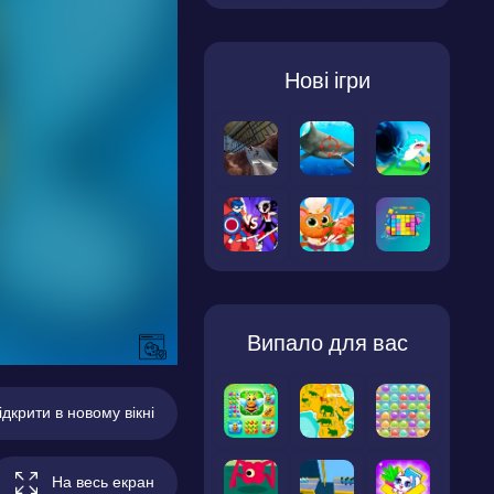
Нові ігри
Випало для вас
ідкрити в новому вікні
На весь екран