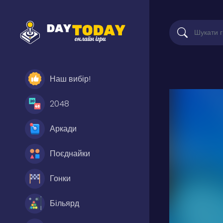
Наш вибір!
2048
Аркади
Поєднайки
Гонки
Більярд