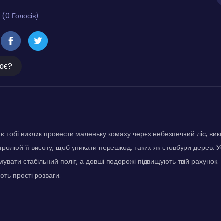
 (0 Голосів)
ює?
є тобі виклик провести маленьку комаху через небезпечний ліс, ви
ролюй її висоту, щоб уникати перешкод, таких як стовбури дерев. Ус
имувати стабільний політ, а довші подорожі підвищують твій рахунок.
ають прості розваги.