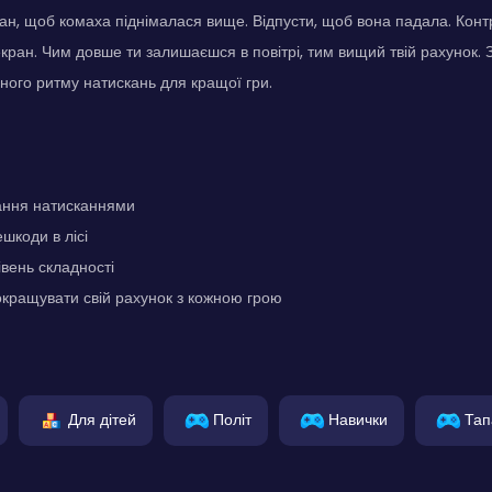
ан, щоб комаха піднімалася вище. Відпусти, щоб вона падала. Конт
кран. Чим довше ти залишаєшся в повітрі, тим вищий твій рахунок.
ного ритму натискань для кращої гри.
ання натисканнями
шкоди в лісі
вень складності
кращувати свій рахунок з кожною грою
Для дітей
Політ
Навички
Тап