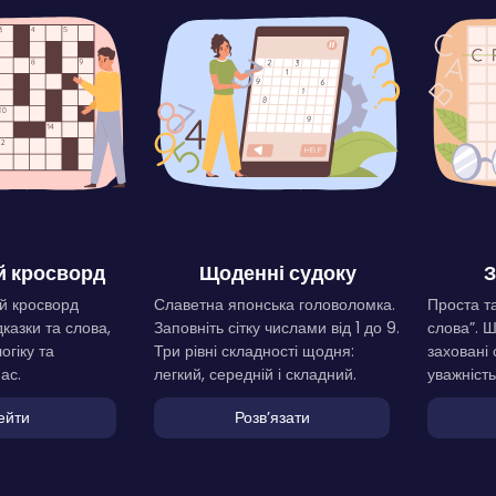
 кросворд
Щоденні судоку
З
й кросворд
Славетна японська головоломка.
Проста та
дказки та слова,
Заповніть сітку числами від 1 до 9.
слова”. 
огіку та
Три рівні складності щодня:
заховані 
ас.
легкий, середній і складний.
уважність
ейти
Розвʼязати