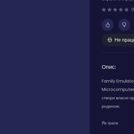
0
Не прац
Опис:
Family Emulator
Microcomputer. 
створи власні 
родиною.
Як грати