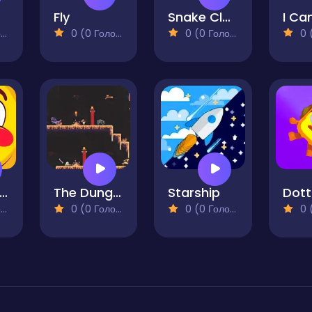
Fly
Snake Classic
)
0 (0 Голосів)
0 (0 Голосів)
0 (0
he Candy Quest
The Dungeon Labyrinth
Starship
)
0 (0 Голосів)
0 (0 Голосів)
0 (0