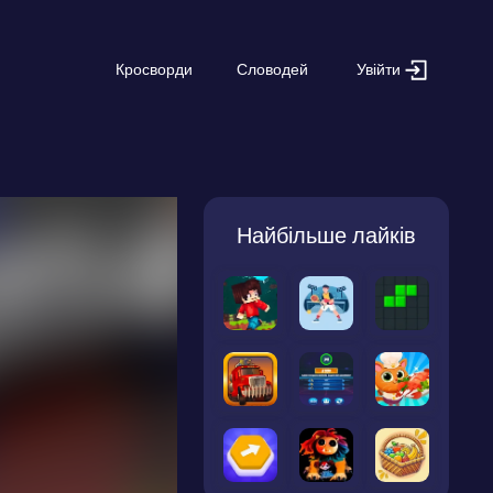
Увійти
Кросворди
Словодей
Найбільше лайків