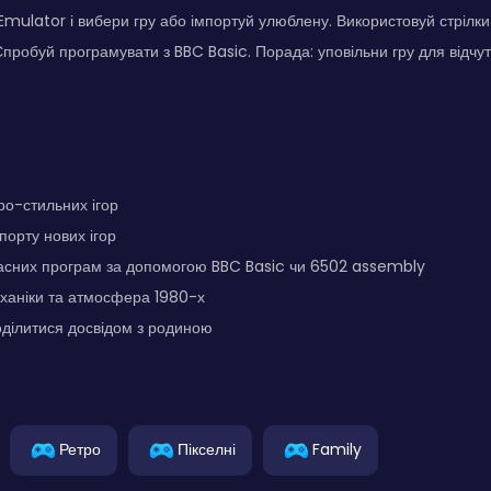
Emulator і вибери гру або імпортуй улюблену. Використовуй стрілк
 Спробуй програмувати з BBC Basic. Порада: уповільни гру для відчу
о-стильних ігор
порту нових ігор
асних програм за допомогою BBC Basic чи 6502 assembly
ханіки та атмосфера 1980-х
ділитися досвідом з родиною
Ретро
Пікселні
Family