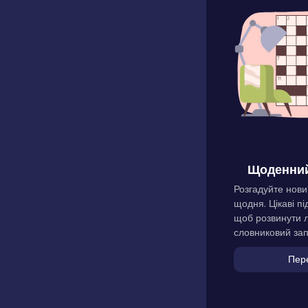
Щоденний
Розгадуйте нови
щодня. Цікаві пі
щоб розвинути л
словниковий зап
Пер