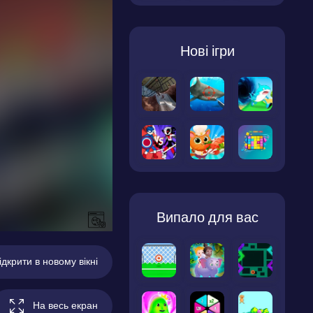
Нові ігри
Випало для вас
ідкрити в новому вікні
На весь екран