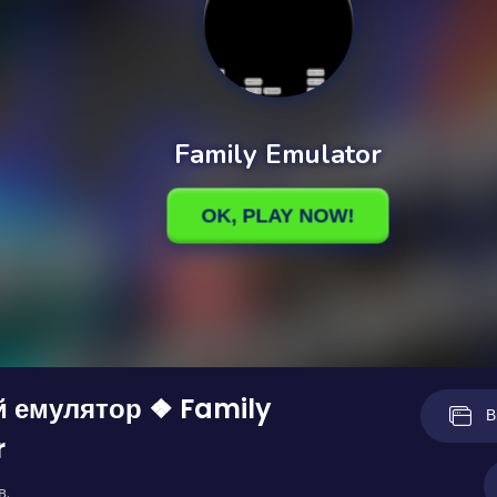
й емулятор ❖ Family
В
r
в.