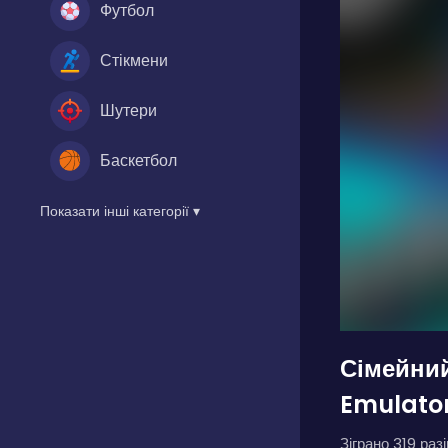
Футбол
Стікмени
Шутери
Баскетбол
Показати інші категорії ▾
Сімейни
Emulato
Зіграно 319 разі