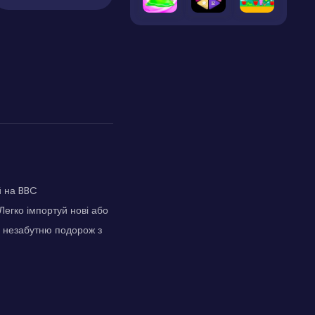
й на BBC
егко імпортуй нові або
ю незабутню подорож з