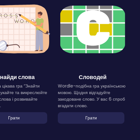
найди слова
Словодей
 цікава гра “Знайти
Wordle-подібна гра українською
Шукайте та викреслюйте
мовою. Щодня відгадуйте
слова і розвивайте
закодоване слово. У вас 6 спроб
.
вгадати слово.
Грати
Грати