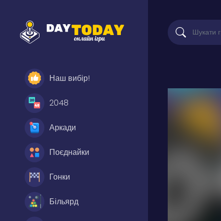
Наш вибір!
2048
Аркади
Поєднайки
Гонки
Більярд