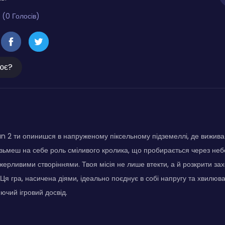
 (0 Голосів)
ює?
n 2 ти опинишся в напруженому піксельному підземеллі, де вижива
візьмеш на себе роль сміливого кролика, що пробирається через небе
жерливими створіннями. Твоя місія не лише втекти, а й розкрити з
. Ця гра, насичена діями, ідеально поєднує в собі напругу та хвилю
ючий ігровий досвід.