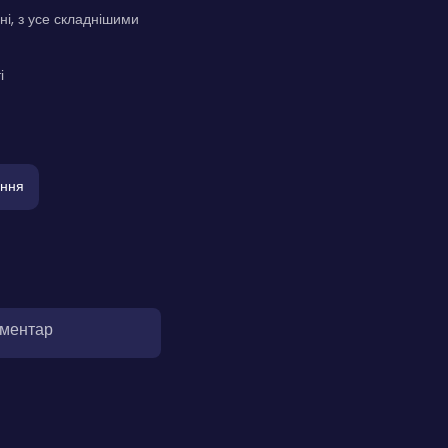
ні, з усе складнішими
і
ння
оментар