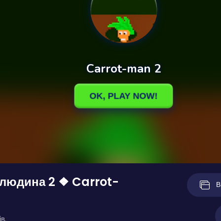
людина 2 ❖ Carrot-
В
в.