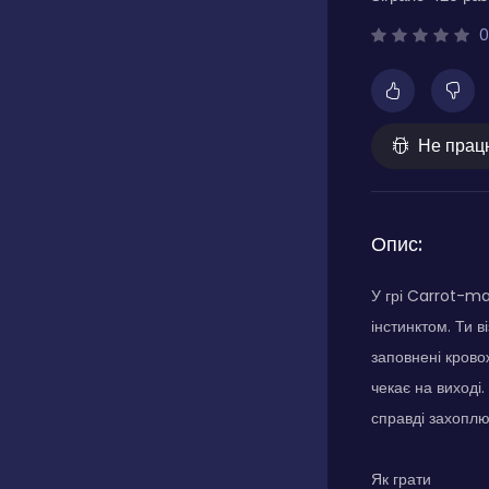
0
Не прац
Опис:
У грі Carrot-ma
інстинктом. Ти 
заповнені крово
чекає на виході
справді захоплю
Як грати