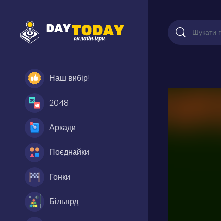
Наш вибір!
2048
Аркади
Поєднайки
Гонки
Більярд