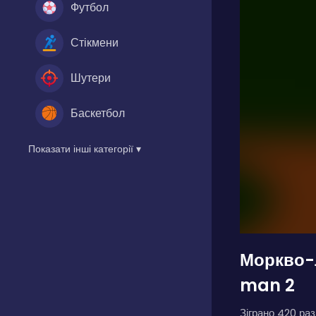
Футбол
Стікмени
Шутери
Баскетбол
Показати інші категорії ▾
Моркво-
man 2
Зіграно 420 разі