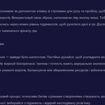
сонажем за допомогою клавіш зі стрілками для руху та пробілу, що
орогів. Використовуй свою зброю, натискаючи ліву кнопку миші. Тоб
аючись через кожен рівень підземелля, щоб рухатися далі в грі. Дос
и таємничого фіналу гри.
зки
ня — завжди бути напоготові. Постійно рухайся, щоб ускладнити в
 Не марнуй боєприпаси; тактика і точність мають вирішальне значенн
ли уникати ворогів, балансуючи між збереженням ресурсів і забезпе
ровий процес: інтенсивні битви з різними створіннями створюють за
ал: вибирайся з підземель і відкрий несподівану розв'язку