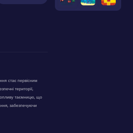
ння стає первісним
зпечні території,
ахопливу таємницю, що
вання, забезпечуючи