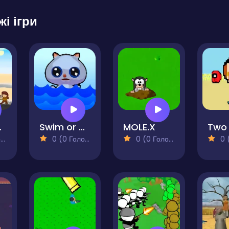
жі ігри
r Day
Swim or Die
MOLE.X
)
0 (0 Голосів)
0 (0 Голосів)
0 (0