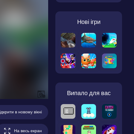
Нові ігри
Випало для вас
ідкрити в новому вікні
На весь екран