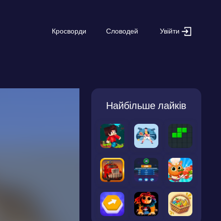
Увійти
Кросворди
Словодей
Найбільше лайків