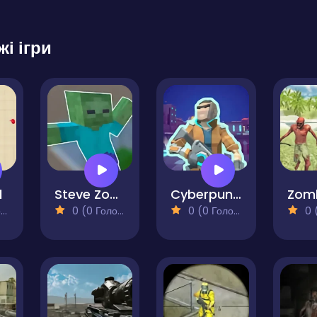
жі ігри
d
Steve Zombie Shooter
Cyberpunk - Resistance
)
0 (0 Голосів)
0 (0 Голосів)
0 (0