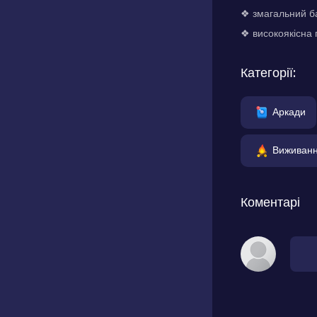
❖ змагальний ба
❖ високоякісна 
Категорії:
Аркади
Виживан
Коментарі