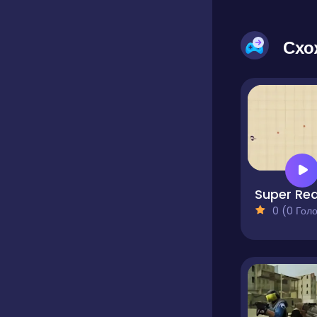
Схо
Super Re
0 (0 Голосів