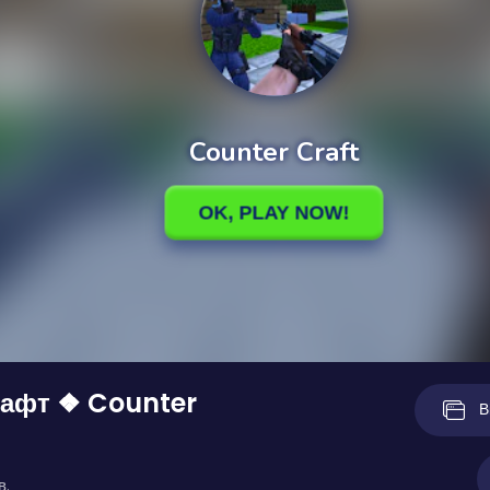
рафт ❖ Counter
В
в.