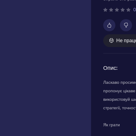
0
Не прац
Опис:
Ласкаво просимо
пропонує цікаве
використовуй ши
стратегії, точнос
Як грати