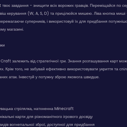
 твоє завдання - знищити всіх ворожих гравців. Переміщайся по 
віш керування (W, A, S, D) та прицілюйся мишею. Ліва кнопка миші -
перемагаючи суперників, і використовуй їх для придбання потужнішо
ому магазині.
зки
 Craft залежить від стратегічної гри. Знання розташування карт мож
ях. Крім того, не забувай ефективно використовувати укриття та спі
них атак. Інвестуй у потужну зброю якомога швидше.
вацька стрілялка, натхненна Minecraft
нікальні карти для різноманітного ігрового досвіду
 видів вогнепальної зброї, доступної для придбання