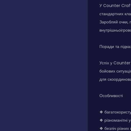
У Counter Craft
стандартних кла
Заробляй очки, 
внутрішньоігров
Поради та підка
Успіх у Counter
бойових ситуаці
для скоординова
Особливості
❖ багатокористу
❖ різноманітні у
❖ безліч різних