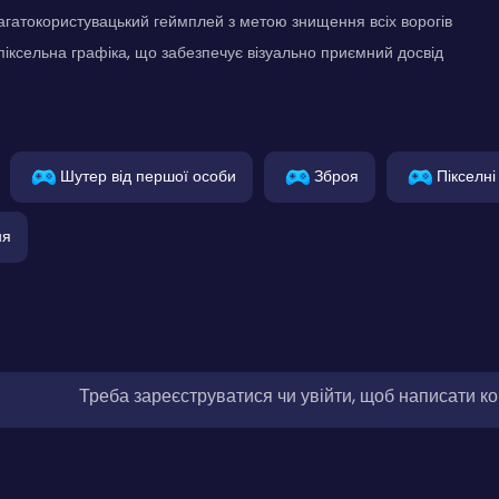
гатокористувацький геймплей з метою знищення всіх ворогів
піксельна графіка, що забезпечує візуально приємний досвід
Шутер від першої особи
Зброя
Пікселні
ня
Треба зареєструватися чи увійти, щоб написати к