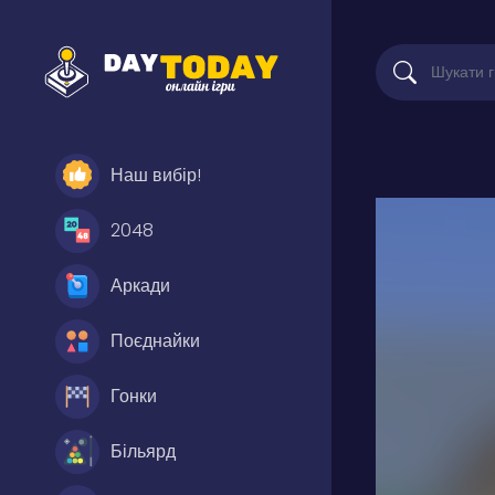
Наш вибір!
2048
Аркади
Поєднайки
Гонки
Більярд