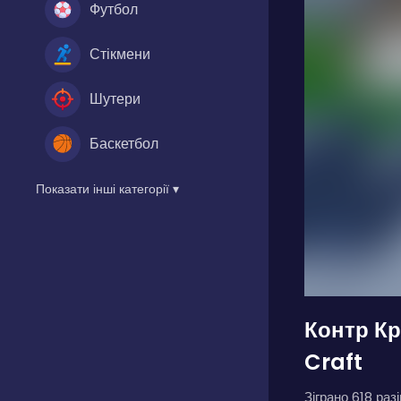
Футбол
Стікмени
Шутери
Баскетбол
Показати інші категорії ▾
Контр К
Craft
Зіграно 618 разі