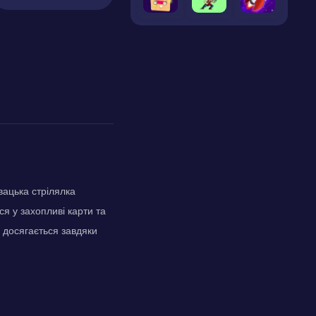
вацька стрілялка
я у захопливі карти та
 досягається завдяки