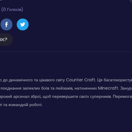
 (0 Голосів)
ює?
 до динамічного та цікавого світу Counter Craft. Ця багатокористу
 поєднання запеклих боїв та пейзажів, натхненних Minecraft. Занурс
рокий арсенал зброї, щоб перевершити своїх суперників. Перемога
ті та командній роботі.