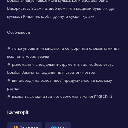
Бомба знищує навколишні кульки, коли вибрана одна.
Використовуй Заміна, щоб поміняти місцями будь-які дві
кульки, і Кидання, щоб підкинути сусідні кульки.
Особливості
❖ легке управління мишею та сенсорними елементами для
всіх типів користувачів
❖ різноманітні спеціальні інструменти, такі як Землетрус,
Бомба, Заміна та Кидання для стратегічної гри
❖ винагороди на основі твоєї продуктивності в кожному
раунді
❖ цікава та складна гра-головоломка в жанрі match-3
Категорії:
Три в ряд
М'яч