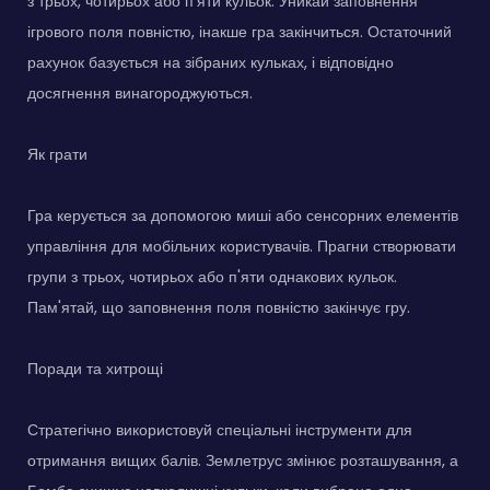
з трьох, чотирьох або п'яти кульок. Уникай заповнення
ігрового поля повністю, інакше гра закінчиться. Остаточний
рахунок базується на зібраних кульках, і відповідно
досягнення винагороджуються.
Як грати
Гра керується за допомогою миші або сенсорних елементів
управління для мобільних користувачів. Прагни створювати
групи з трьох, чотирьох або п'яти однакових кульок.
Пам'ятай, що заповнення поля повністю закінчує гру.
Поради та хитрощі
Стратегічно використовуй спеціальні інструменти для
отримання вищих балів. Землетрус змінює розташування, а