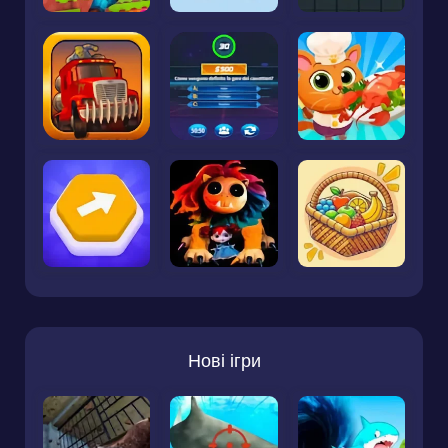
Нові ігри