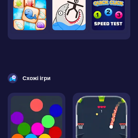
Схожі ігри