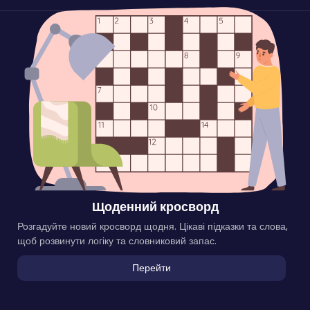
Щоденний кросворд
Розгадуйте новий кросворд щодня. Цікаві підказки та слова,
щоб розвинути логіку та словниковий запас.
Перейти