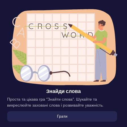
Знайди слова
Проста та цікава гра “Знайти слова”. Шукайте та
викреслюйте заховані слова і розвивайте уважність.
Грати