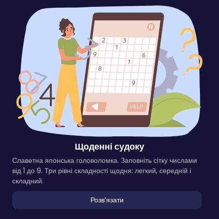
Щоденні судоку
Славетна японська головоломка. Заповніть сітку числами
від 1 до 9. Три рівні складності щодня: легкий, середній і
складний.
Розвʼязати