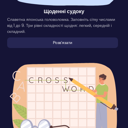
Щоденні судоку
Славетна японська головоломка. Заповніть сітку числами
від 1 до 9. Три рівні складності щодня: легкий, середній і
складний.
Розвʼязати