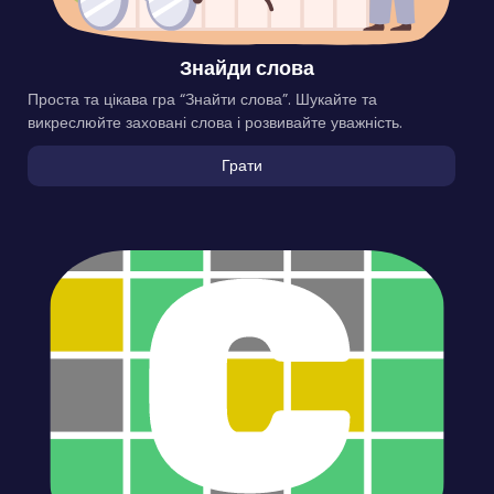
Знайди слова
Проста та цікава гра “Знайти слова”. Шукайте та
викреслюйте заховані слова і розвивайте уважність.
Грати