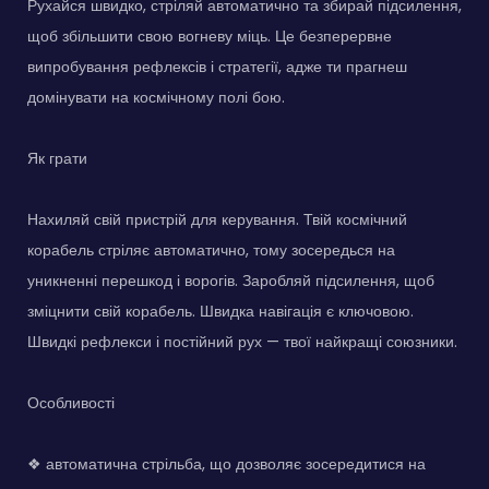
Рухайся швидко, стріляй автоматично та збирай підсилення,
щоб збільшити свою вогневу міць. Це безперервне
випробування рефлексів і стратегії, адже ти прагнеш
домінувати на космічному полі бою.
Як грати
Нахиляй свій пристрій для керування. Твій космічний
корабель стріляє автоматично, тому зосередься на
уникненні перешкод і ворогів. Заробляй підсилення, щоб
зміцнити свій корабель. Швидка навігація є ключовою.
Швидкі рефлекси і постійний рух — твої найкращі союзники.
Особливості
❖ автоматична стрільба, що дозволяє зосередитися на