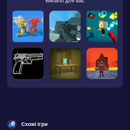
Випало для вас
Схожі ігри