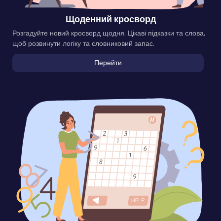
Щоденний кросворд
Розгадуйте новий кросворд щодня. Цікаві підказки та слова,
щоб розвинути логіку та словниковий запас.
Перейти