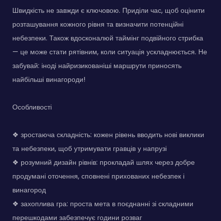
Швидкість не завжди є ключовою. Приділи час, щоб оцінити
розташування кожного рівня та визначити потенційні
небезпеки. Також вдосконалюй таймінг подвійного стрибка
— це може стати рятівним, коли ситуація ускладнюється. Не
забувай: іноді найризикованіші маршрути приносять
найбільші винагороди!
Особливості
❖ зростаюча складність: кожен рівень вводить нові виклики
та небезпеки, щоб утримувати гравців у напрузі
❖ розумний дизайн рівнів: прокладай шлях через добре
продумані оточення, сповнені прихованих небезпек і
винагород
❖ захоплива гра: проста мета в поєднанні зі складними
перешкодами забезпечує години розваг