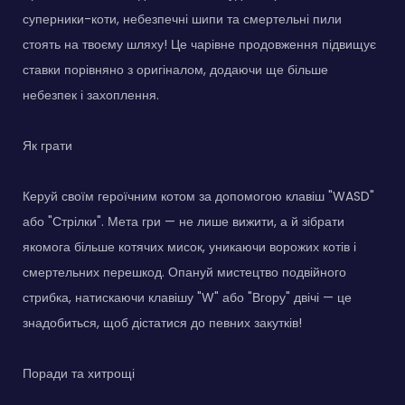
суперники-коти, небезпечні шипи та смертельні пили
стоять на твоєму шляху! Це чарівне продовження підвищує
ставки порівняно з оригіналом, додаючи ще більше
небезпек і захоплення.
Як грати
Керуй своїм героїчним котом за допомогою клавіш "WASD"
або "Стрілки". Мета гри — не лише вижити, а й зібрати
якомога більше котячих мисок, уникаючи ворожих котів і
смертельних перешкод. Опануй мистецтво подвійного
стрибка, натискаючи клавішу "W" або "Вгору" двічі — це
знадобиться, щоб дістатися до певних закутків!
Поради та хитрощі