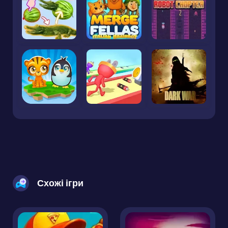
Схожі ігри