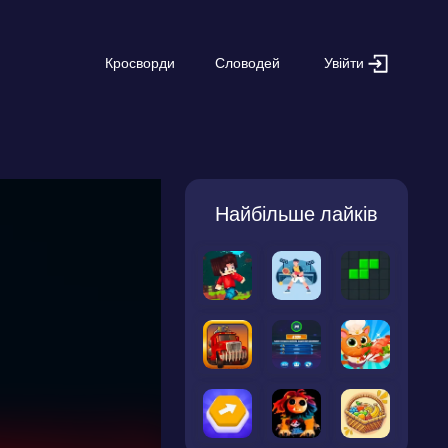
Увійти
Кросворди
Словодей
Найбільше лайків