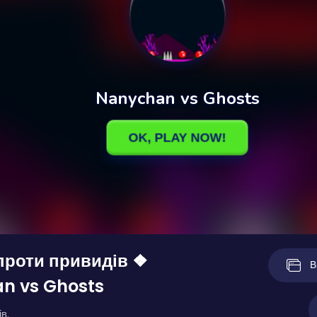
проти привидів ❖
В
n vs Ghosts
в.