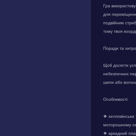
Гра використову
для переміщення
подвійним стриб
тому твоя коорд
Поради та хитр
Щоб досягти успі
небезпечних пер
шипи або вогонь.
Особливості
❖ хелловінська 
моторошному с
❖ аркадний пла