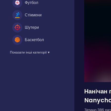
Футбол
Стікмени
Шутери
Баскетбол
Показати інші категорії ▾
Нанічан 
Nanycha
Зіграно 386 разі