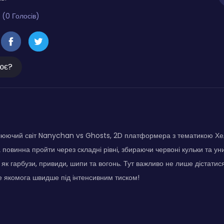
 (0 Голосів)
ює?
люючий світ Nanychan vs Ghosts, 2D платформера з тематикою Хел
 повинна пройти через складні рівні, збираючи червоні кульки та ун
 як гарбузи, привиди, шипи та вогонь. Тут важливо не лише дістатис
е якомога швидше під інтенсивним тиском!