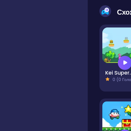
Схо
Kei S
0 (0 Голосів