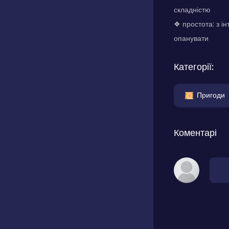
складністю
❖ простота: з і
опанувати
Категорії:
Пригоди
Коментарі