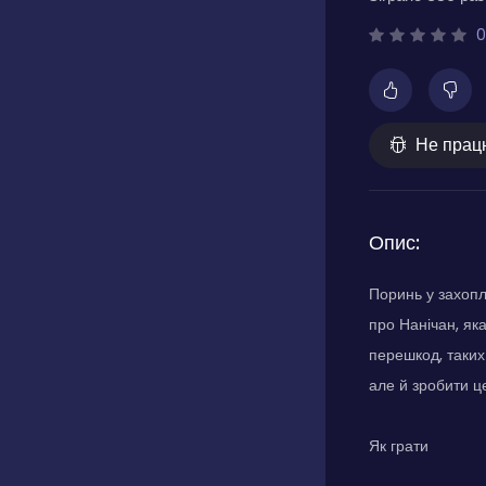
0
Не прац
Опис:
Поринь у захоп
про Нанічан, яка
перешкод, таких
але й зробити ц
Як грати