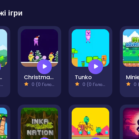
жі ігри
uperwoman
Christmas Lollipop 2
Tunko
)
0 (0 Голосів)
0 (0 Голосів)
0 (0