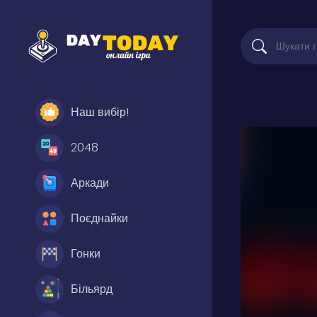
Наш вибір!
2048
Аркади
Поєднайки
Гонки
Більярд