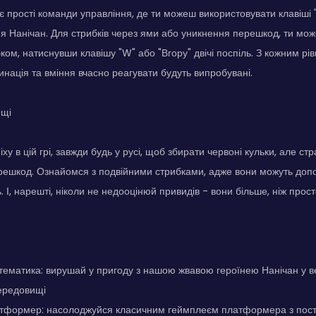
є прості команди управління, де ти можеш використовувати клавіші 
 Нанічан. Для стрибків через ями або уникнення перешкод, ти мо
ком, натиснувши клавішу "W" або "Вгору" двічі поспіль. З кожним рів
инація та вміння вчасно реагувати будуть випробувані.
ощі
ху в цій грі, завжди будь у русі, щоб збирати червоні кульки, але ст
ешкод. Ознайомся з подвійними стрибками, адже вони можуть допо
 І, нарешті, ніколи не недооцінюй привидів - вони більше, ніж прост
тематика: вирушай у пригоду з нашою жвавою героїнею Нанічан у в
ередовищі
тформер: насолоджуйся класичним геймплеєм платформера з пос