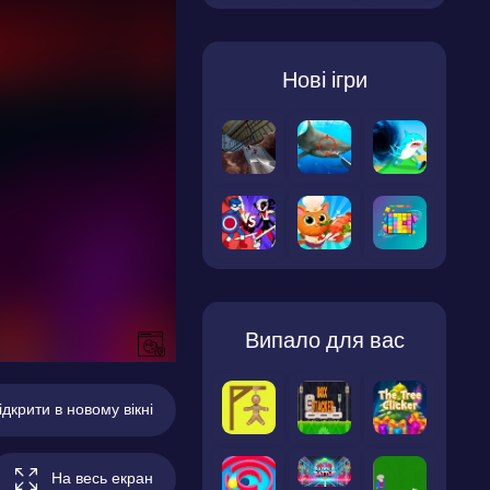
Нові ігри
Випало для вас
ідкрити в новому вікні
На весь екран