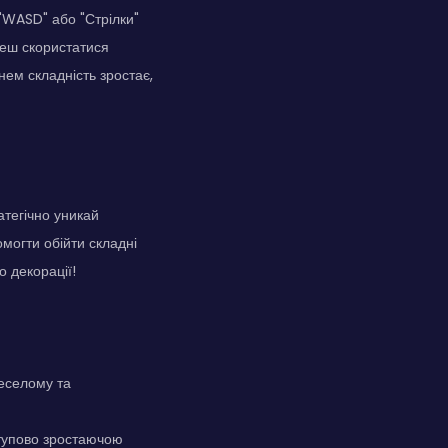
"WASD" або "Стрілки"
жеш скористатися
нем складність зростає,
ратегічно уникай
могти обійти складні
о декорації!
еселому та
тупово зростаючою