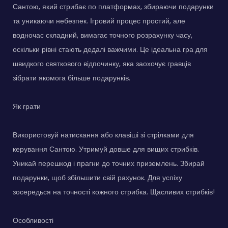
Сантою, який стрибає по платформах, збираючи подарунки
та уникаючи небезпек. Ігровий процес простий, але
водночас складний, вимагає точного розрахунку часу,
оскільки рівні стають дедалі важчими. Це ідеальна гра для
швидкого святкового відпочинку, яка заохочує гравців
зібрати якомога більше подарунків.
Як грати
Використовуй натискання або клавіші зі стрілками для
керування Сантою. Утримуй довше для вищих стрибків.
Уникай перешкод і прагни до точних приземлень. Збирай
подарунки, щоб збільшити свій рахунок. Для успіху
зосередься на точності кожного стрибка. Щасливих стрибків!
Особливості