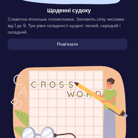
Щоденні судоку
Славетна японська головоломка. Заповніть сітку числами
від 1 до 9. Три рівні складності щодня: легкий, середній і
складний.
Розвʼязати