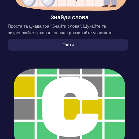
Знайди слова
Проста та цікава гра “Знайти слова”. Шукайте та
викреслюйте заховані слова і розвивайте уважність.
Грати