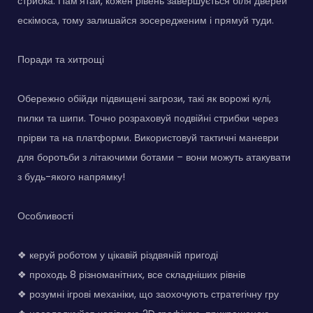
стрибка. Пам'ятай, кожен рівень завершується біля дверей
ескімоса, тому залишайся зосередженим і прямуй туди.
Поради та хитрощі
Обережно обійди підвищені загрози, такі як ворожі кулі,
пилки та шипи. Точно розраховуй подвійні стрибки через
прірви та на платформи. Використовуй тактичні маневри
для боротьби з літаючими ботами – вони можуть атакувати
з будь-якого напрямку!
Особливості
❖ керуй роботом у цікавій різдвяній пригоді
❖ проходь 8 різноманітних, все складніших рівнів
❖ розумні ігрові механіки, що заохочують стратегічну гру