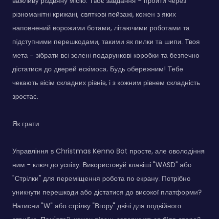
важливу різдвяну місію. Твоє завдання - пройти через
різноманітні крижані, святкові пейзажі, кожен з яких
наповнений ворожими ботами, літаючими роботами та
підступними перешкодами, такими як пилки та шипи. Твоя
мета - зібрати всі зелені подарункові коробки та безпечно
дістатися до дверей ескімоса. Будь обережним! Тебе
чекають вісім складних рівнів, і з кожним рівнем складність
зростає.
Як грати
Управління в Christmas Kenno Bot просте, але оволодіння
ним - ключ до успіху. Використовуй клавіші "WASD" або
"Стрілки" для переміщення робота по екрану. Потрібно
уникнути перешкоди або дістатися до високої платформи?
Натисни "W" або стрілку "Вгору" двічі для подвійного