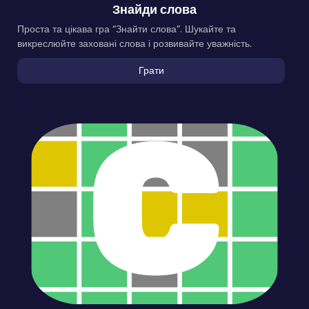
Знайди слова
Проста та цікава гра “Знайти слова”. Шукайте та
викреслюйте заховані слова і розвивайте уважність.
Грати