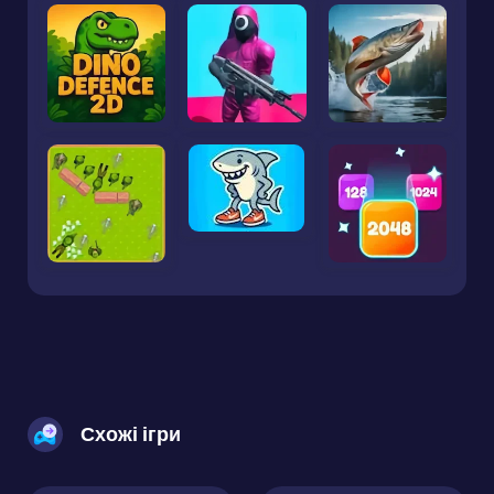
Схожі ігри