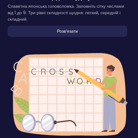
Славетна японська головоломка. Заповніть сітку числами
від 1 до 9. Три рівні складності щодня: легкий, середній і
складний.
Розвʼязати