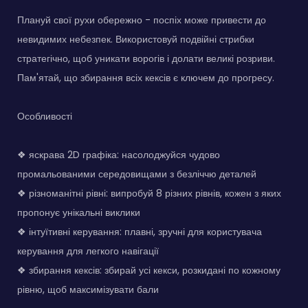
Плануй свої рухи обережно - поспіх може привести до
невидимих небезпек. Використовуй подвійні стрибки
стратегічно, щоб уникати ворогів і долати великі розриви.
Пам'ятай, що збирання всіх кексів є ключем до прогресу.
Особливості
❖ яскрава 2D графіка: насолоджуйся чудово
промальованими середовищами з безліччю деталей
❖ різноманітні рівні: випробуй 8 різних рівнів, кожен з яких
пропонує унікальні виклики
❖ інтуїтивні керування: плавні, зручні для користувача
керування для легкого навігації
❖ збирання кексів: збирай усі кекси, розкидані по кожному
рівню, щоб максимізувати бали