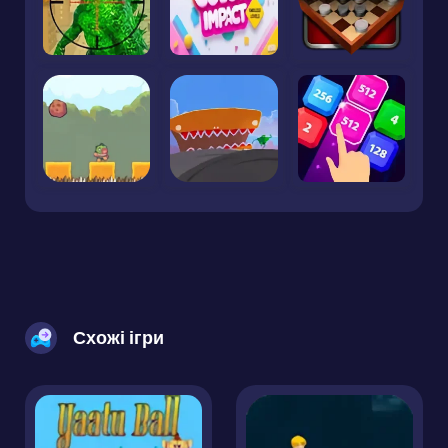
Схожі ігри