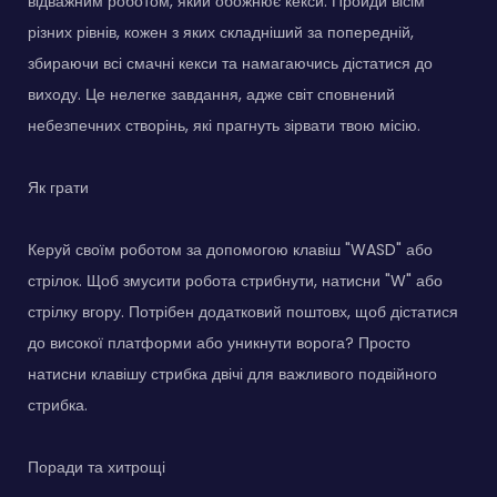
відважним роботом, який обожнює кекси. Пройди вісім
різних рівнів, кожен з яких складніший за попередній,
збираючи всі смачні кекси та намагаючись дістатися до
виходу. Це нелегке завдання, адже світ сповнений
небезпечних створінь, які прагнуть зірвати твою місію.
Як грати
Керуй своїм роботом за допомогою клавіш "WASD" або
стрілок. Щоб змусити робота стрибнути, натисни "W" або
стрілку вгору. Потрібен додатковий поштовх, щоб дістатися
до високої платформи або уникнути ворога? Просто
натисни клавішу стрибка двічі для важливого подвійного
стрибка.
Поради та хитрощі