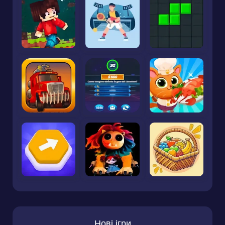
Нові ігри