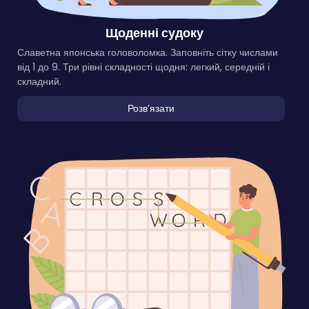
Щоденні судоку
Славетна японська головоломка. Заповніть сітку числами
від 1 до 9. Три рівні складності щодня: легкий, середній і
складний.
Розвʼязати