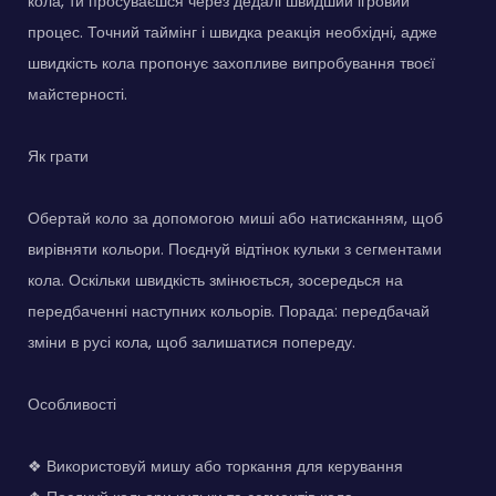
кола, ти просуваєшся через дедалі швидший ігровий
процес. Точний таймінг і швидка реакція необхідні, адже
швидкість кола пропонує захопливе випробування твоєї
майстерності.
Як грати
Обертай коло за допомогою миші або натисканням, щоб
вирівняти кольори. Поєднуй відтінок кульки з сегментами
кола. Оскільки швидкість змінюється, зосередься на
передбаченні наступних кольорів. Порада: передбачай
зміни в русі кола, щоб залишатися попереду.
Особливості
❖ Використовуй мишу або торкання для керування