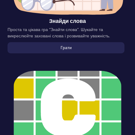
Знайди слова
Проста та цікава гра “Знайти слова”. Шукайте та
викреслюйте заховані слова і розвивайте уважність.
Грати