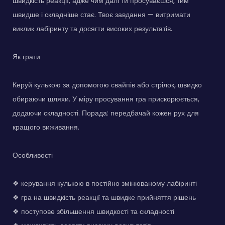
швидкість реакції, адже чим далі ти просуваєшся, тим
швидше і складніше стає. Твоє завдання — витримати
виклик лабіринту та досягти високих результатів.
Як грати
Керуй кулькою за допомогою свайпів або стрілок, швидко
обираючи шляхи. У міру просування гра прискорюється,
додаючи складності. Порада: передбачай кожен рух для
кращого виживання.
Особливості
❖ керування кулькою в постійно змінюваному лабіринті
❖ гра на швидкість реакції та швидке прийняття рішень
❖ поступове збільшення швидкості та складності