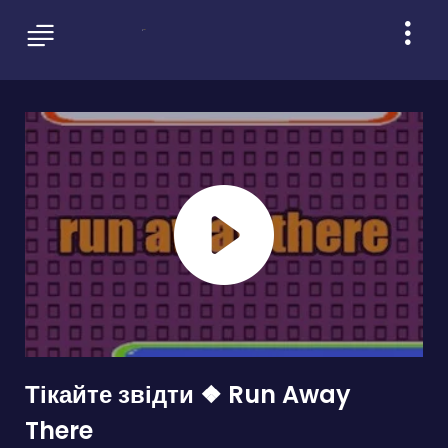
Тікайте звідти ❖ Run Away
There