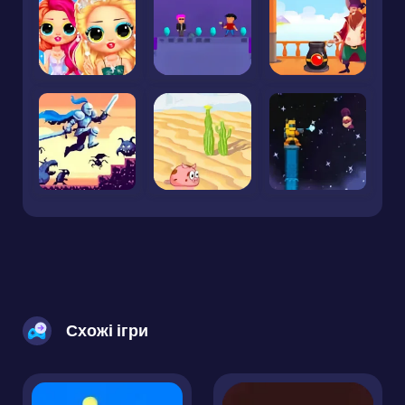
Схожі ігри