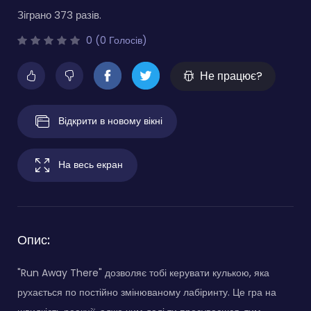
Зіграно 373 разів.
0 (0 Голосів)
Не працює?
Відкрити в новому вікні
На весь екран
Опис:
"Run Away There" дозволяє тобі керувати кулькою, яка
рухається по постійно змінюваному лабіринту. Це гра на