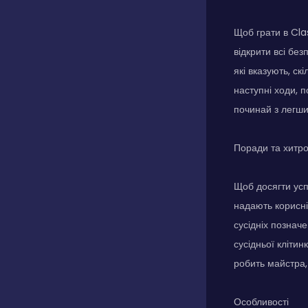
Щоб грати в Cla
відкрити всі без
які вказують, ск
наступні ходи, п
починай з легши
Поради та хитр
Щоб досягти успі
надають корисні 
сусідніх позначе
сусідньої кліти
робить майстра,
Особливості