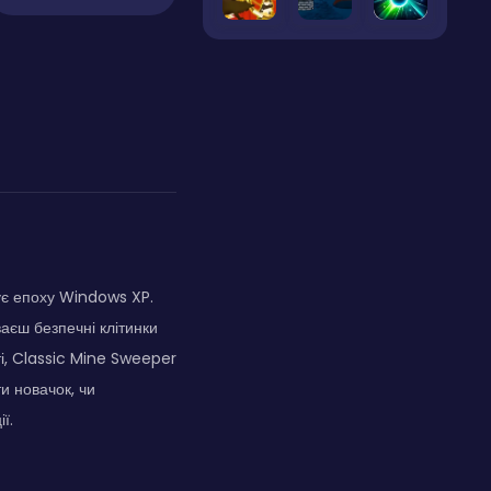
ує епоху Windows XP.
ваєш безпечні клітинки
ті, Classic Mine Sweeper
и новачок, чи
ї.