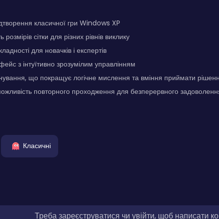
ідтворення класичної гри Windows XP
ь розмірів сітки для різних рівнів виклику
складності для новачків і експертів
фейс з інтуїтивно зрозумілим управлінням
нування, що покращує логічне мислення та вміння приймати рішен
можливість повторного проходження для безперервного задоволенн
Класичні
Треба зареєструватися чи увійти, щоб написати к