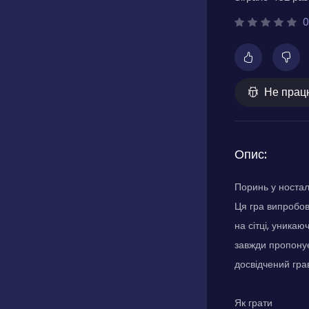
0
Не прац
Опис:
Поринь у носта
Ця гра випробову
на сітці, уника
завжди пропонує
досвідчений гра
Як грати