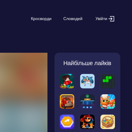
Увійти
Кросворди
Словодей
Найбільше лайків