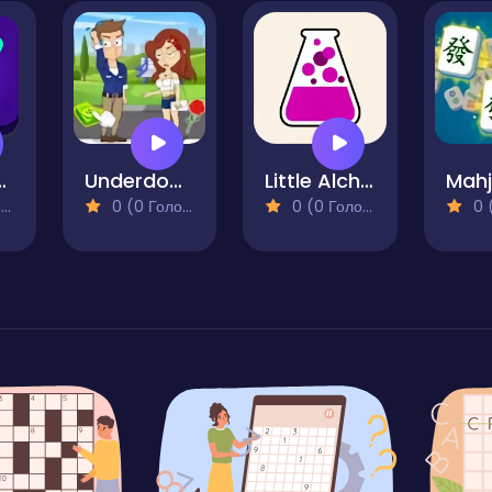
l Snake
Underdog's Puzzle Odyssey
Little Alchemy
)
0 (0 Голосів)
0 (0 Голосів)
0 (0