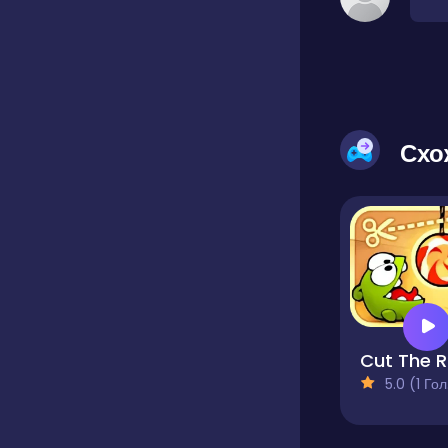
Схо
C
5.0 (1 Голосів)