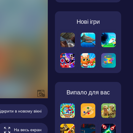
Нові ігри
Випало для вас
ідкрити в новому вікні
На весь екран