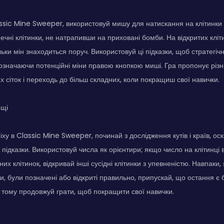
ssic Mine Sweeper, використовуй мишу для натискання на клітинки 
печні клітинки, не натрапивши на приховані бомби. На відкритих кліт
ільки мін знаходиться поруч. Використовуй ці підказки, щоб стратегіч
означаючи потенційні міни правою кнопкою миші. Гра пропонує різні 
х сіток і переходь до більш складних, коли покращиш свої навички.
ощі
ху в Classic Mine Sweeper, починай з дослідження кутів і країв, оск
підказки. Використовуй числа як орієнтири; якщо число на клітинці в
них клітинок, відкривай інші сусідні клітинки з упевненістю. Навпаки, 
нки, були позначені або відкриті правильно, припускай, що остання є
 тому продовжуй грати, щоб покращити свої навички.