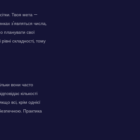
сітки. Твоя мета —
инках з'являться числа,
но планувати свої
рівні складності, тому
ільки вони часто
ідповідає кількості
якщо всі, крім однієї
 безпечною. Практика