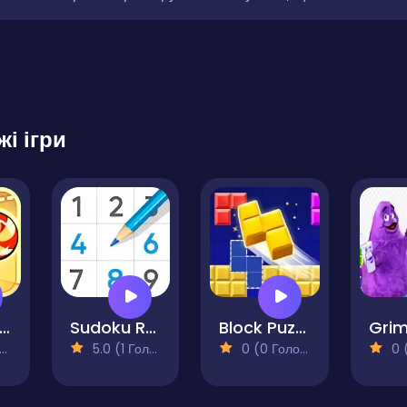
жі ігри
ut The Rope
Sudoku Royal
Block Puzzle Legend
5.0 (1 Голосів)
0 (0 Голосів)
0 (0