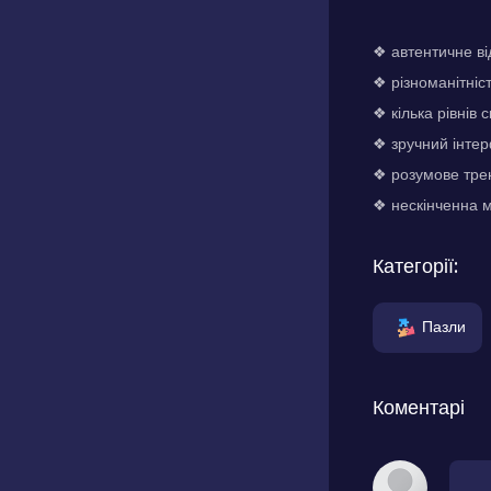
❖ автентичне в
❖ різноманітніст
❖ кілька рівнів 
❖ зручний інтер
❖ розумове тре
❖ нескінченна 
Категорії:
Пазли
Коментарі