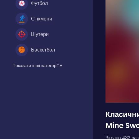
Футбол
Стікмени
Шутери
Баскетбол
Показати інші категорії ▾
Класични
Mine Sw
Зіграно 432 разі