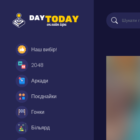
Наш вибір!
2048
Аркади
Поєднайки
Гонки
Більярд