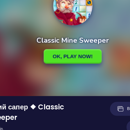
й сапер ❖ Classic
В
eeper
в.