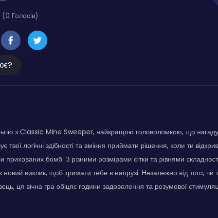
 (0 Голосів)
ює?
льгію з Classic Mine Sweeper, найкращою головоломкою, що нагад
є твої логічні здібності та вміння приймати рішення, коли ти відкри
ючи прихованих бомб. З різними розмірами сітки та рівнями складнос
 новий виклик, щоб тримати тебе в напрузі. Незалежно від того, чи т
вець, ця вічна гра обіцяє години задоволення та розумової стимуляці