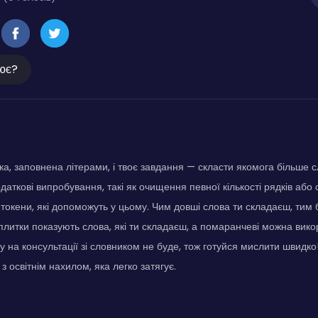
ює?
ка, заповнена літерами, і твоє завдання — скласти якомога більше сл
даткові випробування, такі як очищення певної кількості рядків або 
 токени, які допоможуть у цьому. Чим довші слова ти складаєш, тим
плитки показують слова, які ти складаєш, а помаранчеві можна вик
су на консультації зі словником не буде, тож готуйся мислити швидк
 освітнім нахилом, яка легко затягує.