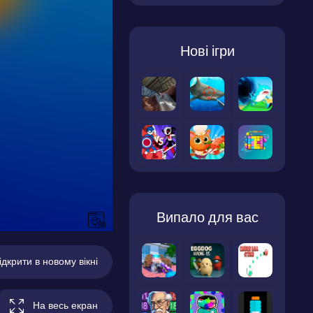
Нові ігри
Випало для вас
ідкрити в новому вікні
На весь екран