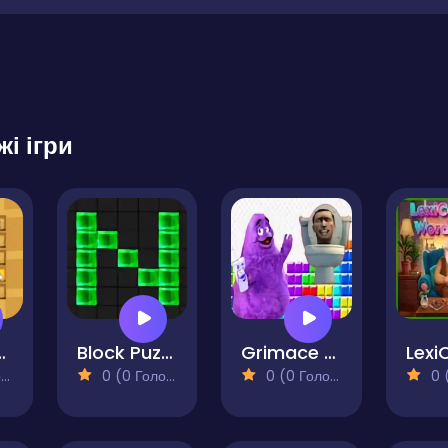
жі ігри
 Words
Block Puzzle Chuzzle Classic
Grimace Shake & Skibidi Tetris
)
0 (0 Голосів)
0 (0 Голосів)
0 (0