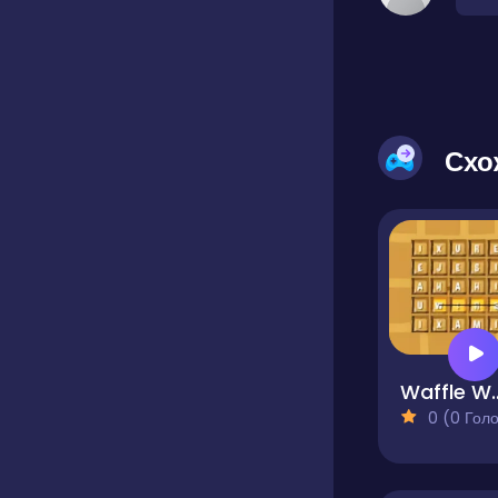
Схо
Waffle
0 (0 Голосів