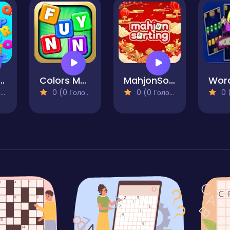
eme Words
Colors Mumble
MahjonSorting
)
0 (0 Голосів)
0 (0 Голосів)
0 (0