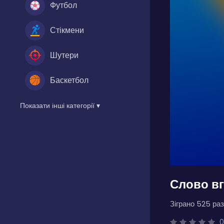
Футбол
Стікмени
Шутери
Баскетбол
Показати інші категорії ▾
Слово в
Зіграно 525 раз
0