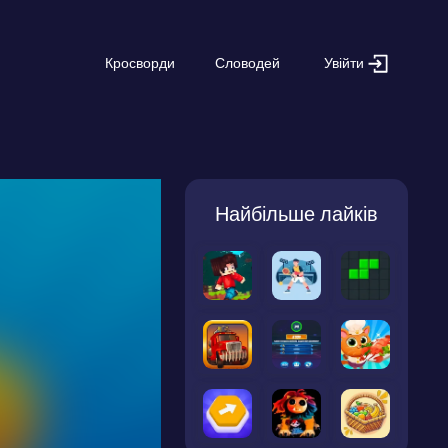
Увійти
Кросворди
Словодей
Найбільше лайків