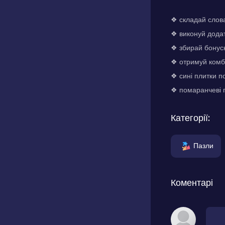
❖ складай слова 
❖ виконуй додат
❖ збирай бонусн
❖ отримуй комбо
❖ сині плитки п
❖ помаранчеві 
Категорії:
Пазли
Коментарі