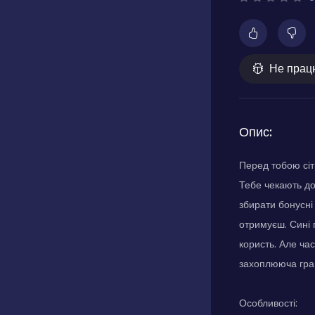
Не прац
Опис:
Перед тобою сіт
Тебе чекають до
збирати бонусні
отримуєш. Сині 
користь. Але ча
захоплююча гра з
Особливості: