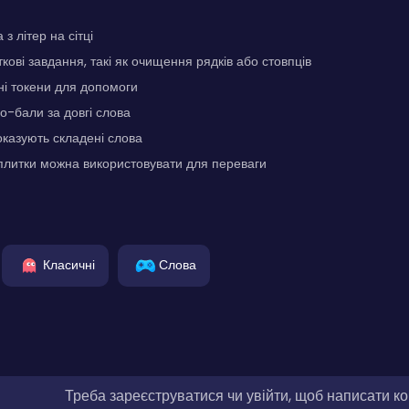
з літер на сітці
кові завдання, такі як очищення рядків або стовпців
і токени для допомоги
-бали за довгі слова
оказують складені слова
плитки можна використовувати для переваги
Класичні
Слова
Треба зареєструватися чи увійти, щоб написати к