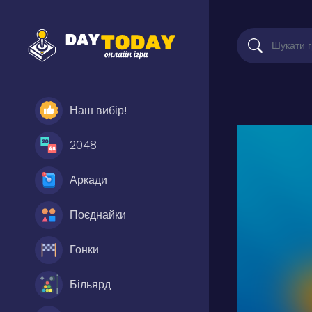
Наш вибір!
2048
Аркади
Поєднайки
Гонки
Більярд