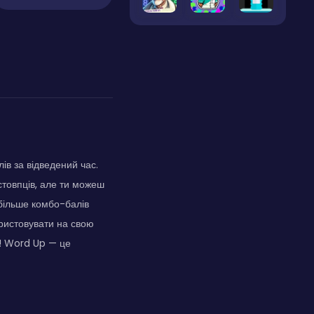
ів за відведений час.
стовпців, але ти можеш
 більше комбо-балів
ористовувати на свою
о! Word Up — це