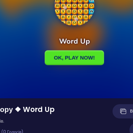
гору ❖ Word Up
В
ів.
 (0 Голосів)