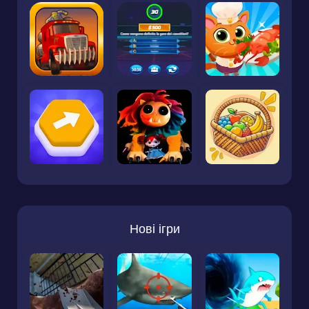
Нові ігри