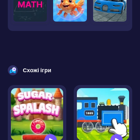
Схожі ігри