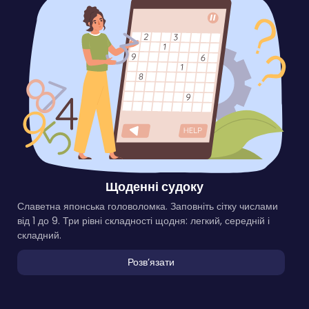
Щоденні судоку
Славетна японська головоломка. Заповніть сітку числами
від 1 до 9. Три рівні складності щодня: легкий, середній і
складний.
Розвʼязати