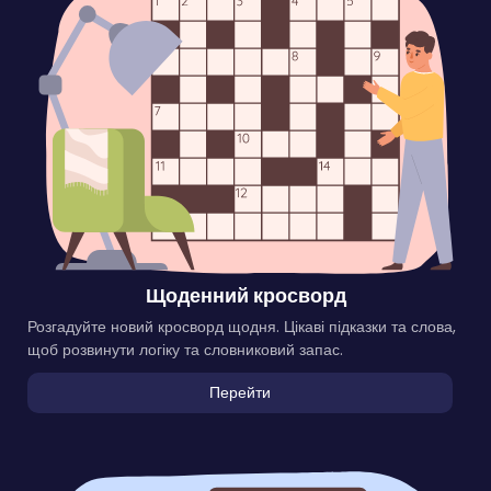
Щоденний кросворд
Розгадуйте новий кросворд щодня. Цікаві підказки та слова,
щоб розвинути логіку та словниковий запас.
Перейти