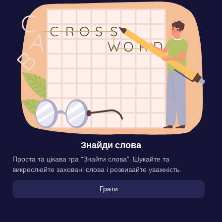
Знайди слова
Проста та цікава гра “Знайти слова”. Шукайте та
викреслюйте заховані слова і розвивайте уважність.
Грати