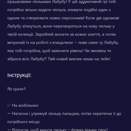
іграшковими ляльками Лабубу! У цій аддиктивній грі тобі
потрібно вільно кидати ляльок, зливати подібні один з
одним та створювати нових персонажів! Коли дві однакові
Лабубу зіткнуться, вони перетворяться на нову ляльку у
твоїй колекції. Заробляй монети за кожне злиття, а потім
витрачай їх на роботі з клацалкою – лови саме ту Лабубу,
яка тобі потрібна, щоб закінчити рівень! Чи зможеш ти
зібрати всіх Лабубу? Твій новий виклик чекає на тебе!
Інструкції:
Як грати?
✅ На мобільних:
— Натисни і утримуй ляльку пальцем, потім перетягни її до
потрібного місця.
— Відпусти, щоб кинути ляльку - фізика візьме своє!