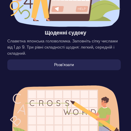
Щоденні судоку
Славетна японська головоломка. Заповніть сітку числами
від 1 до 9. Три рівні складності щодня: легкий, середній і
складний.
Розвʼязати