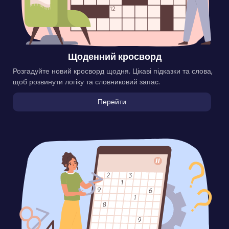
Щоденний кросворд
Розгадуйте новий кросворд щодня. Цікаві підказки та слова,
щоб розвинути логіку та словниковий запас.
Перейти