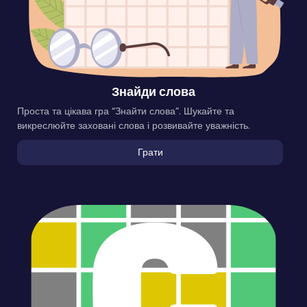
Знайди слова
Проста та цікава гра “Знайти слова”. Шукайте та
викреслюйте заховані слова і розвивайте уважність.
Грати