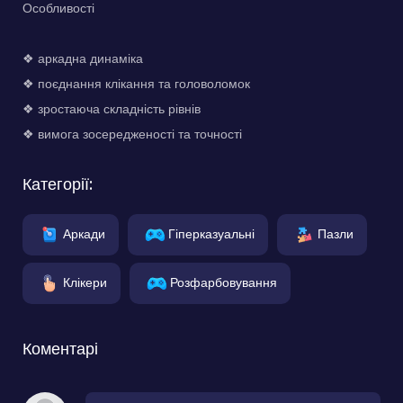
Особливості
❖ аркадна динаміка
❖ поєднання клікання та головоломок
❖ зростаюча складність рівнів
❖ вимога зосередженості та точності
Категорії:
Аркади
Гіперказуальні
Пазли
Клікери
Розфарбовування
Коментарі