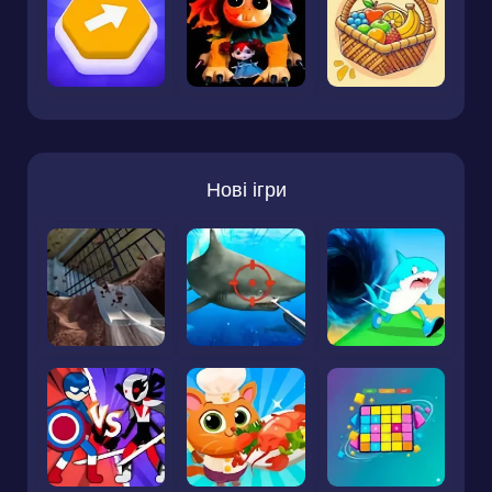
Нові ігри