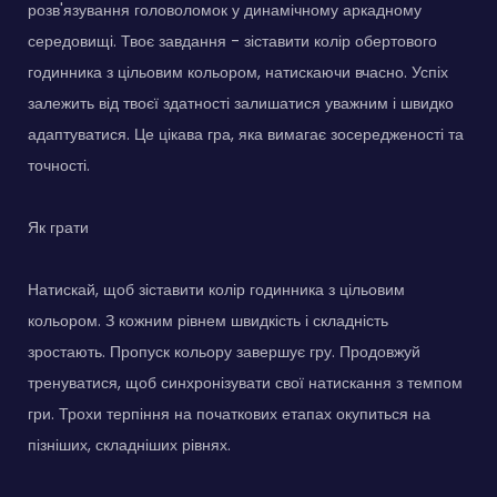
розв'язування головоломок у динамічному аркадному
середовищі. Твоє завдання - зіставити колір обертового
годинника з цільовим кольором, натискаючи вчасно. Успіх
залежить від твоєї здатності залишатися уважним і швидко
адаптуватися. Це цікава гра, яка вимагає зосередженості та
точності.
Як грати
Натискай, щоб зіставити колір годинника з цільовим
кольором. З кожним рівнем швидкість і складність
зростають. Пропуск кольору завершує гру. Продовжуй
тренуватися, щоб синхронізувати свої натискання з темпом
гри. Трохи терпіння на початкових етапах окупиться на
пізніших, складніших рівнях.