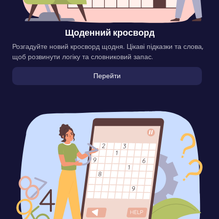
Щоденний кросворд
Розгадуйте новий кросворд щодня. Цікаві підказки та слова,
щоб розвинути логіку та словниковий запас.
Перейти