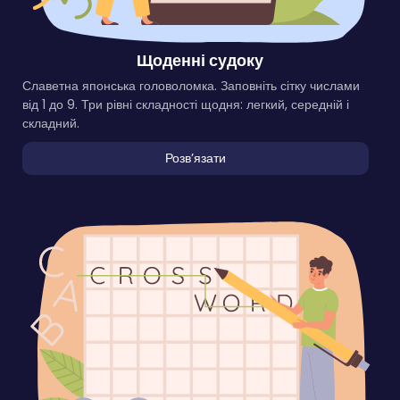
Щоденні судоку
Славетна японська головоломка. Заповніть сітку числами
від 1 до 9. Три рівні складності щодня: легкий, середній і
складний.
Розвʼязати