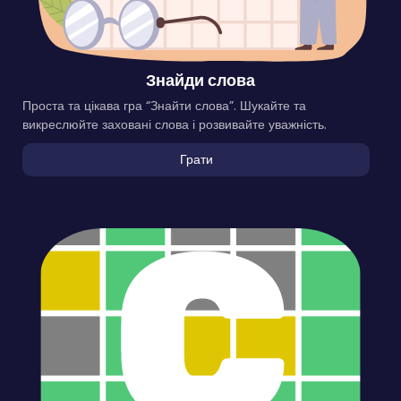
Знайди слова
Проста та цікава гра “Знайти слова”. Шукайте та
викреслюйте заховані слова і розвивайте уважність.
Грати