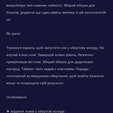
випробовує твої навички таймінгу. Збирай яблука для
бонусів, додаючи ще один рівень виклику в цій захоплюючій
грі.
Як грати
Торкнися екрана, щоб запустити ніж у обертову колоду. Не
влучай в інші ножі. Завершуй кожен рівень, безпечно
прикріпивши всі ножі. Збирай яблука для додаткових
нагород. Таймінг твоїх кидків є ключовим. Порада:
спостерігай за візерунком обертання, щоб знайти безпечні
місця та покращити свій результат.
Особливості
❖ кидання ножів у обертові колоди