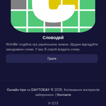
Словодей
Wordle-подібна гра українською мовою. Щодня відгадуйте
закодоване слово. У вас 6 спроб вгадати слово.
Грати
Онлайн Ігри
на
DAYTODAY
© 2025. Копіювання матеріалів
заборонено. |
Контакти
V-2.1.3