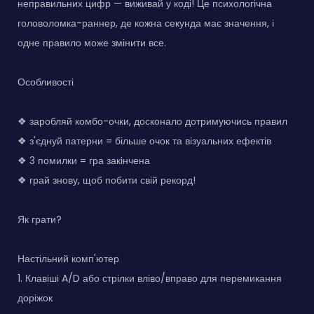
неправильних цифр — виживай у коді! Це психологічна
головоломка-раннер, де кожна секунда має значення, і
одне правило може змінити все.
Особливості
❖ заробляй комбо-очки, досконало дотримуючись правил
❖ з'єднуй патерни = більше очок та візуальних ефектів
❖ 3 помилки = гра закінчена
❖ грай знову, щоб побити свій рекорд!
Як грати?
Настільний комп'ютер
1. Клавіші A/D або стрілки вліво/вправо для перемикання
доріжок