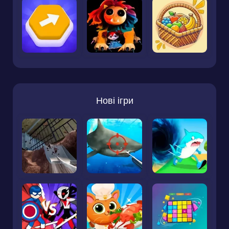
Нові ігри