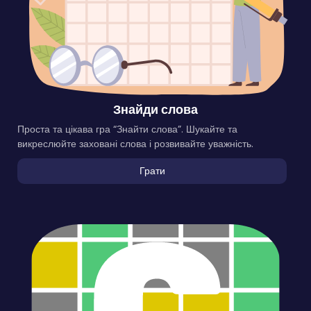
Знайди слова
Проста та цікава гра “Знайти слова”. Шукайте та
викреслюйте заховані слова і розвивайте уважність.
Грати