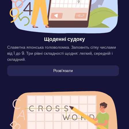
Щоденні судоку
Славетна японська головоломка. Заповніть сітку числами
від 1 до 9. Три рівні складності щодня: легкий, середній і
складний.
Розвʼязати