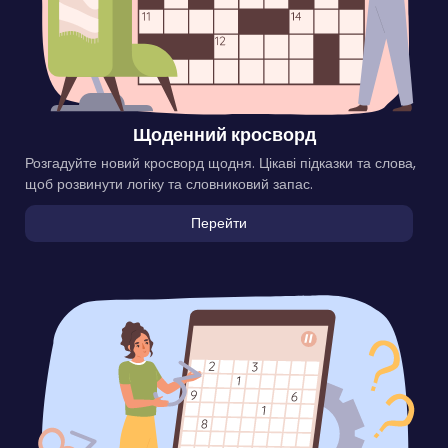
Щоденний кросворд
Розгадуйте новий кросворд щодня. Цікаві підказки та слова,
щоб розвинути логіку та словниковий запас.
Перейти