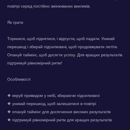
повітрі серед постійно змінюваних викликів.
Як грати
Торкнися, щоб піднятися, і відпусти, щоб падати. Уникай
перешкод і збирай підсилювачі, щоб продовжувати летіти.
Опануй таймінг, щоб досягти успіху. Для кращих результатів
підтримуй рівномірний ритм!
Особливості
❖ керуй привидом у небі, збираючи підсилювачі
❖ уникай перешкод, щоб залишатися в повітрі
❖ опануй таймінг для досягнення високих результатів
❖ підтримуй рівномірний ритм для кращих результатів