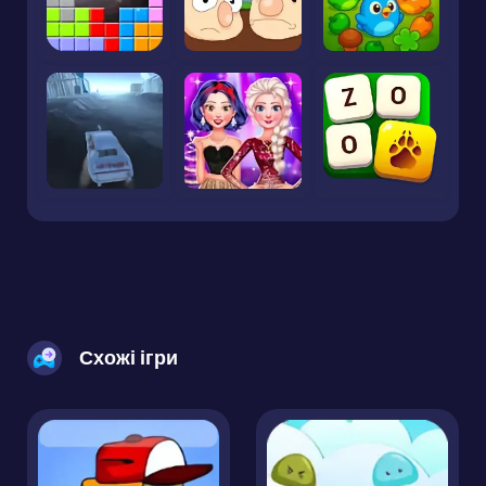
Схожі ігри