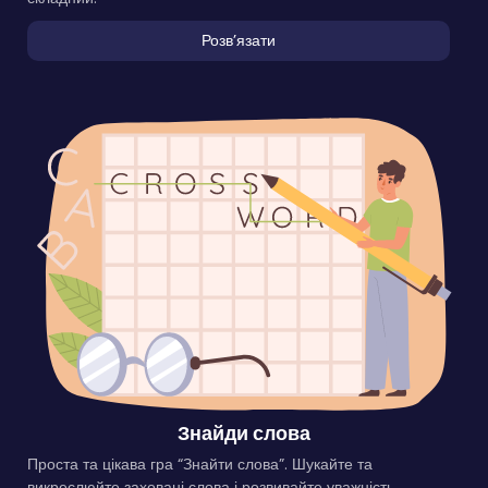
Розвʼязати
Знайди слова
Проста та цікава гра “Знайти слова”. Шукайте та
викреслюйте заховані слова і розвивайте уважність.