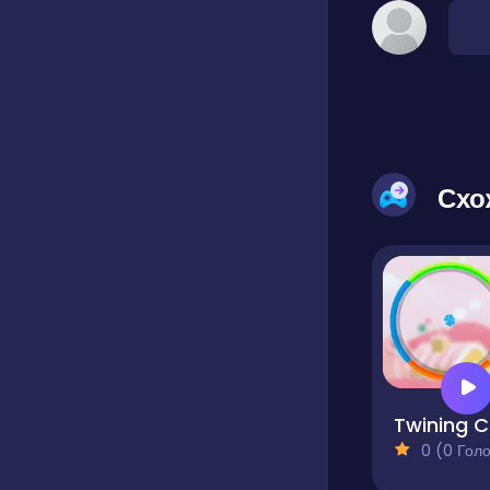
Схо
Tw
0 (0 Голосів