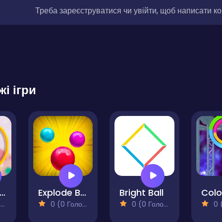
Треба зареєструватися чи увійти, щоб написати к
жі ігри
ining Color Switch Game
Explode Ball
Bright Ball
Colo
)
0 (0 Голосів)
0 (0 Голосів)
0 (0