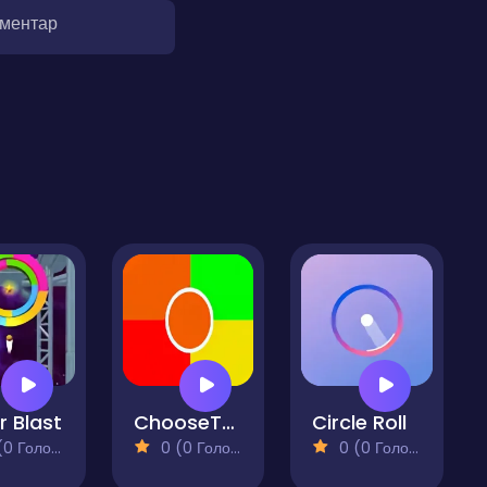
оментар
r Blast
ChooseTheColor
Circle Roll
 Голосів)
0 (0 Голосів)
0 (0 Голосів)