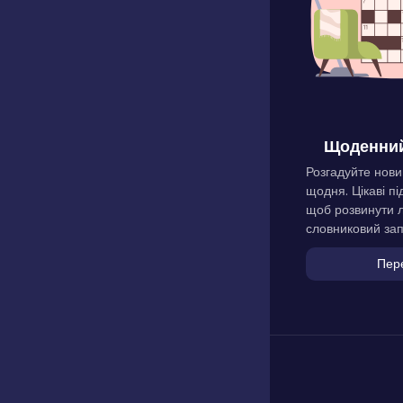
Щоденний
Розгадуйте нови
щодня. Цікаві пі
щоб розвинути л
словниковий зап
Пер