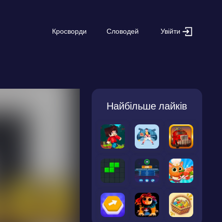
Увійти
Кросворди
Словодей
Найбільше лайків