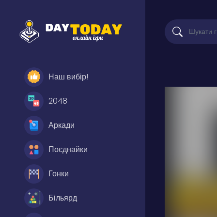
Наш вибір!
2048
Аркади
Поєднайки
Гонки
Більярд