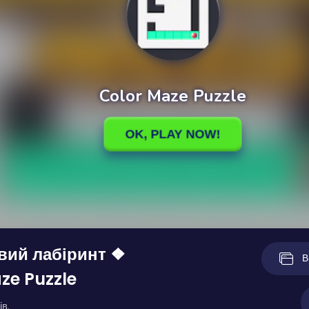
вий лабіринт ❖
В
ze Puzzle
ів.