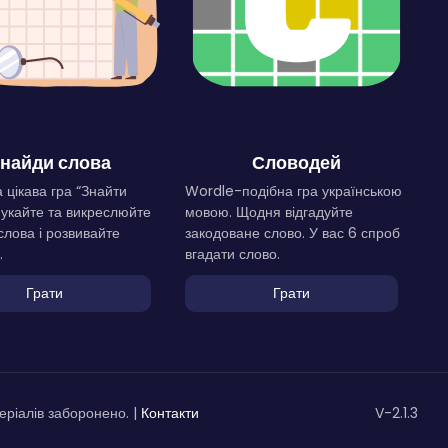
найди слова
Словодей
 цікава гра “Знайти
Wordle-подібна гра українською
Шукайте та викреслюйте
мовою. Щодня відгадуйте
слова і розвивайте
закодоване слово. У вас 6 спроб
.
вгадати слово.
Грати
Грати
ріалів заборонено. |
Контакти
V-2.1.3