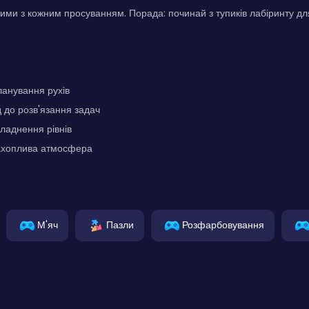
ими з кожним просуванням. Порада: починай з тупиків лабіринту дл
ланування рухів
д до розв'язання задач
ладнення рівнів
захоплива атмосфера
М'яч
Пазли
Розфарбовування