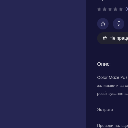
0
Не прац
Опис:
Color Maze Puzz
залишаючи за со
розв'язування з
Як грати
Проведи пальцем