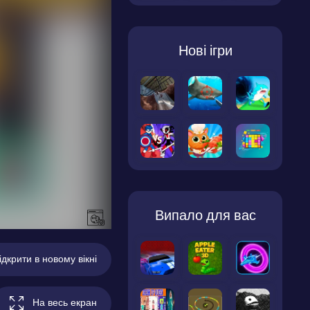
Нові ігри
Випало для вас
ідкрити в новому вікні
На весь екран