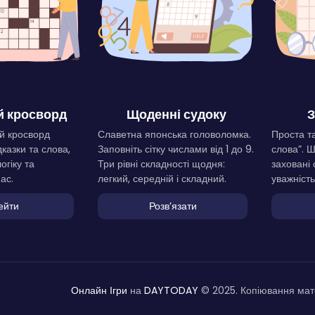
 кросворд
Щоденні судоку
З
й кросворд
Славетна японська головоломка.
Проста та
дказки та слова,
Заповніть сітку числами від 1 до 9.
слова”. 
огіку та
Три рівні складності щодня:
заховані 
ас.
легкий, середній і складний.
уважність
ейти
Розвʼязати
Онлайн Ігри
на
DAYTODAY
© 2025. Копіювання мате