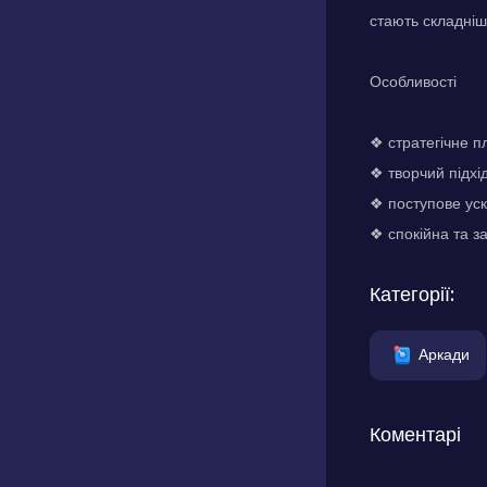
стають складніш
Особливості
❖ стратегічне п
❖ творчий підхі
❖ поступове уск
❖ спокійна та 
Категорії:
Аркади
Коментарі