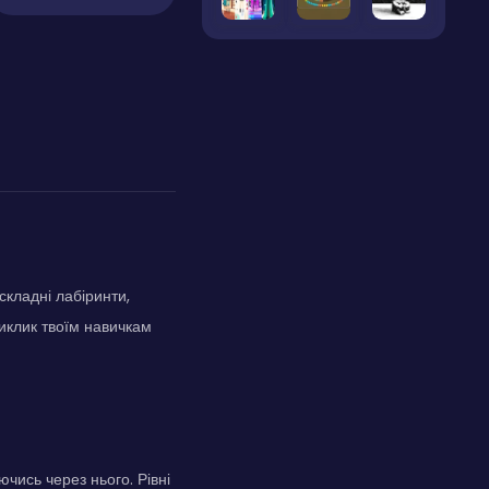
складні лабіринти,
иклик твоїм навичкам
чись через нього. Рівні