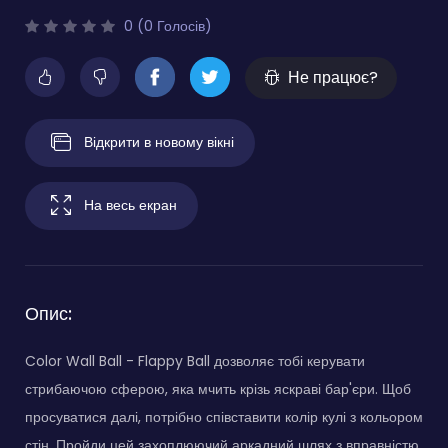
0 (0 Голосів)
Не працює?
Відкрити в новому вікні
На весь екран
Опис:
Color Wall Ball - Flappy Ball дозволяє тобі керувати
стрибаючою сферою, яка мчить крізь яскраві бар'єри. Щоб
просуватися далі, потрібно співставити колір кулі з кольором
стін. Пройди цей захоплюючий аркадний шлях з вправністю