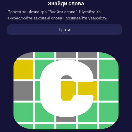
Знайди слова
Проста та цікава гра “Знайти слова”. Шукайте та
викреслюйте заховані слова і розвивайте уважність.
Грати