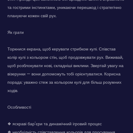
та гострими інстинктами, уникаючи перешкод і стратегічно
плануючи кожен свій рух.
Як грати
Торкнися екрана, щоб керувати стрибком кулі. Співстав
колір кулі з кольором стін, щоб продовжувати рух. Виживай,
щоб розблокувати нові, складніші виклики. Звертай увагу на
візерунки — вони допоможуть тобі орієнтуватися. Корисна
порада: уважно стеж за кольором кулі для більш розумних
ходів.
Особливості
❖ яскраві бар'єри та динамічний ігровий процес
❖ необхідність співставлення кольорів для просування