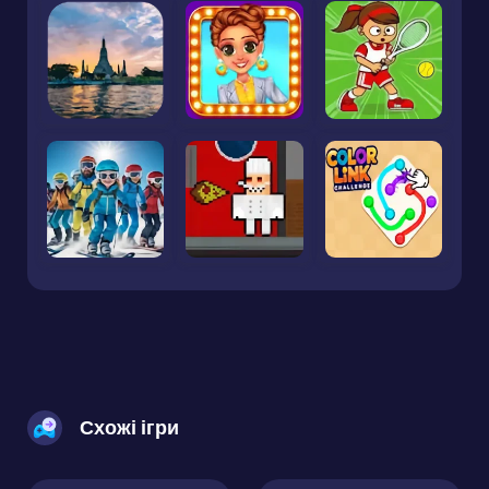
Схожі ігри