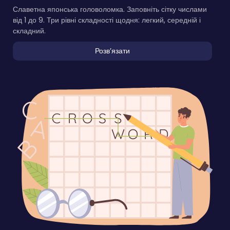
Славетна японська головоломка. Заповніть сітку числами
від 1 до 9. Три рівні складності щодня: легкий, середній і
складний.
Розвʼязати