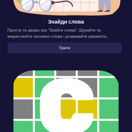
Знайди слова
Проста та цікава гра “Знайти слова”. Шукайте та
викреслюйте заховані слова і розвивайте уважність.
Грати