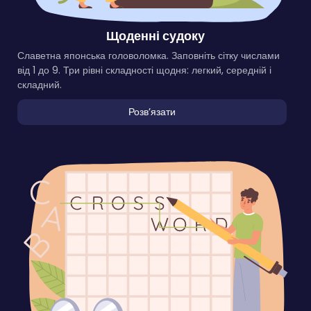
Щоденні судоку
Славетна японська головоломка. Заповніть сітку числами
від 1 до 9. Три рівні складності щодня: легкий, середній і
складний.
Розвʼязати