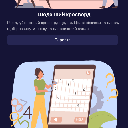
Щоденний кросворд
Розгадуйте новий кросворд щодня. Цікаві підказки та слова,
щоб розвинути логіку та словниковий запас.
Перейти