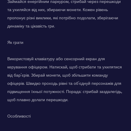
Займайся енергійним паркуром, стрибай через перешкоди
та ухиляйся від них, збираючи монети. Кожен рівень
пропонує різні виклики, які потрібно подолати, зберігаючи
динаміку та цікавість гри.
Як грати
Використовуй клавіатуру або сенсорний екран для
керування офіцером. Натискай, щоб стрибати та ухилятися
від бар'єрів. Збирай монети, щоб збільшити команду
офіцерів. Швидко проходь рівні та об'єднуй персонажів для
підвищення їхньої потужності. Порада: стрибай заздалегідь,
щоб плавно долати перешкоди.
Особливості