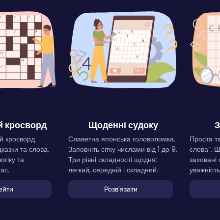
 кросворд
Щоденні судоку
З
й кросворд
Славетна японська головоломка.
Проста та
дказки та слова,
Заповніть сітку числами від 1 до 9.
слова”. 
огіку та
Три рівні складності щодня:
заховані 
ас.
легкий, середній і складний.
уважність
ейти
Розвʼязати