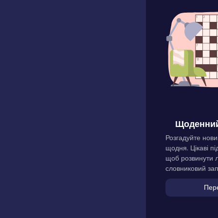
Щоденний
Розгадуйте нови
щодня. Цікаві пі
щоб розвинути л
словниковий зап
Пер