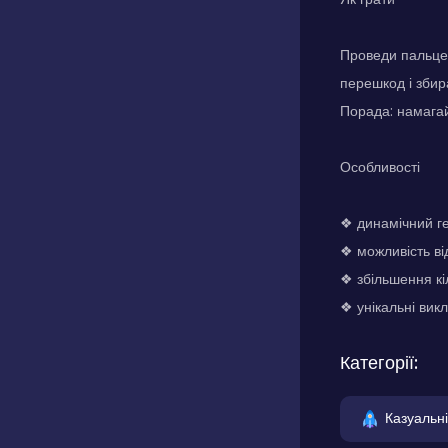
Проведи пальцем
перешкод і збир
Порада: намагай
Особливості
❖ динамічний г
❖ можливість від
❖ збільшення кі
❖ унікальні викл
Категорії:
Казуальні