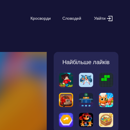
Увійти
Кросворди
Словодей
Найбільше лайків