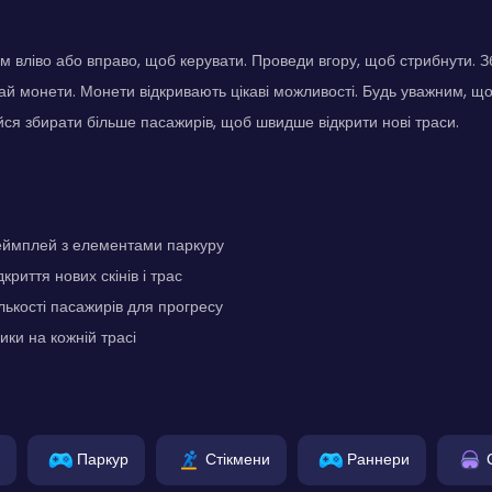
 вліво або вправо, щоб керувати. Проведи вгору, щоб стрибнути. З
ай монети. Монети відкривають цікаві можливості. Будь уважним, що
ся збирати більше пасажирів, щоб швидше відкрити нові траси.
еймплей з елементами паркуру
криття нових скінів і трас
лькості пасажирів для прогресу
ики на кожній трасі
Паркур
Стікмени
Раннери