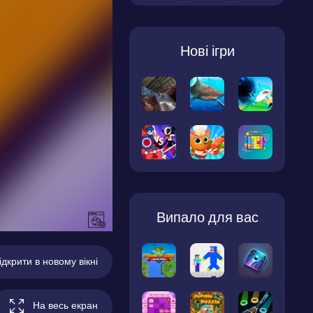
Нові ігри
Випало для вас
ідкрити в новому вікні
На весь екран