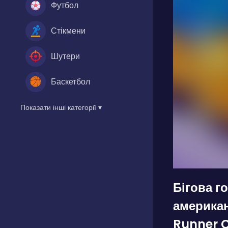
Футбол
Стікмени
Шутери
Баскетбол
Показати інші категорії ▾
Бігова г
американ
Runner 