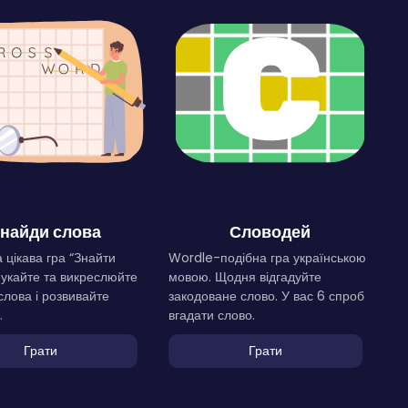
найди слова
Словодей
 цікава гра “Знайти
Wordle-подібна гра українською
Шукайте та викреслюйте
мовою. Щодня відгадуйте
слова і розвивайте
закодоване слово. У вас 6 спроб
.
вгадати слово.
Грати
Грати