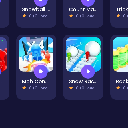
icle Run
Snowball Rush 3D
Count Master Match Color Run
)
0 (0 Голосів)
0 (0 Голосів)
0 (0
man Count Masters
Mob Control Shoot
Snow Race 3d Fun Racing
)
0 (0 Голосів)
0 (0 Голосів)
0 (0