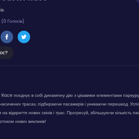
ів.
 (0 Голосів)
ює?
Race поєднує в собі динамічну дію з цікавими елементами паркуру.
асичених трасах, підбираючи пасажирів і уникаючи перешкод. Успіх
на відкриття нових скінів і трас. Прогресуй, збільшуючи кількість п
током нових викликів!