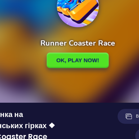
онка на
В
ських гірках ❖
Coaster Race