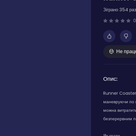
Зіграно 354 раз
0
Не прац
Опис:
Runner Coaster 
маневруючи по н
можна витратити 
безперервним по
Як грати