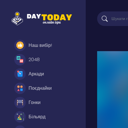
Наш вибір!
2048
Аркади
Поєднайки
Гонки
Більярд