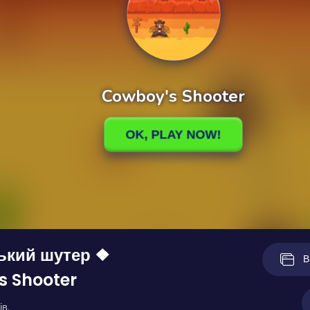
ький шутер ❖
В
s Shooter
ів.