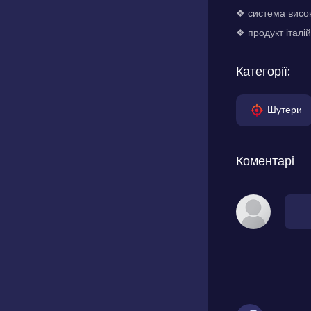
❖ система висок
❖ продукт італій
Категорії:
Шутери
Коментарі