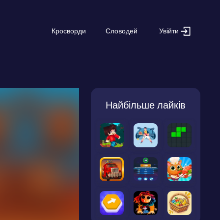
Увійти
Кросворди
Словодей
Найбільше лайків