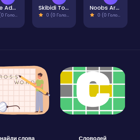
Steve Adventurecraft
Skibidi Toilet Invasion
Noobs Arena Bedwars
 Голосів)
0 (0 Голосів)
0 (0 Голосів)
найди слова
Словодей