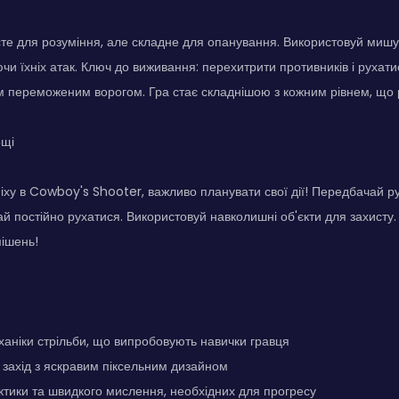
те для розуміння, але складне для опанування. Використовуй мишу,
ючи їхніх атак. Ключ до виживання: перехитрити противників і рухати
м переможеним ворогом. Гра стає складнішою з кожним рівнем, що р
ощі
іху в Cowboy's Shooter, важливо планувати свої дії! Передбачай ру
вай постійно рухатися. Використовуй навколишні об'єкти для захисту
мішень!
аніки стрільби, що випробовують навички гравця
 захід з яскравим піксельним дизайном
тики та швидкого мислення, необхідних для прогресу