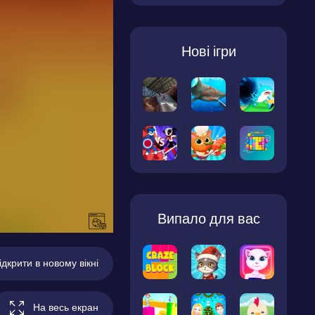
Нові ігри
Випало для вас
ідкрити в новому вікні
На весь екран