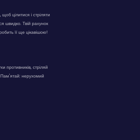
 щоб цілитися і стріляти
ся швидко. Твій рахунок
обить її ще цікавішою!
хи противників, стріляй
. Пам'ятай: нерухомий