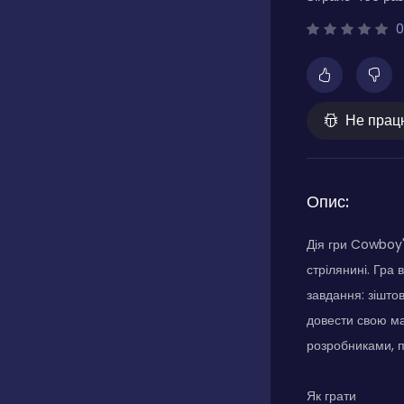
0
Не прац
Опис:
Дія гри Cowboy'
стрілянині. Гра 
завдання: зішто
довести свою ма
розробниками, п
Як грати