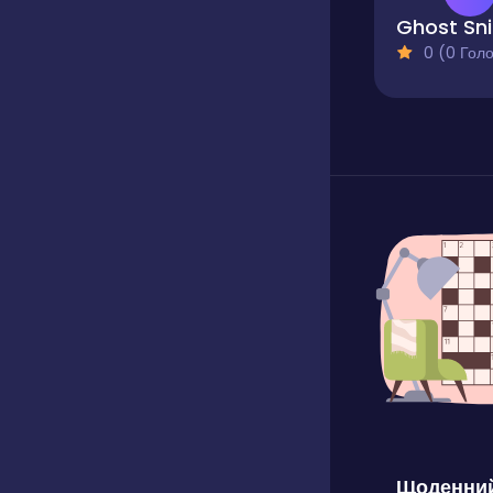
G
0 (0 Голосів
Щоденний