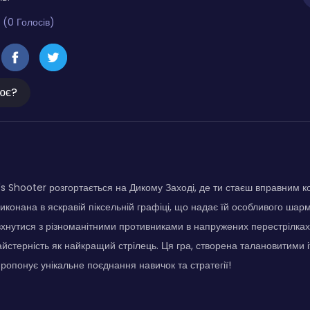
 (0 Голосів)
ює?
s Shooter розгортається на Дикому Заході, де ти стаєш вправним к
виконана в яскравій піксельній графіці, що надає їй особливого шар
вхнутися з різноманітними противниками в напружених перестрілках 
йстерність як найкращий стрілець. Ця гра, створена талановитими 
ропонує унікальне поєднання навичок та стратегії!