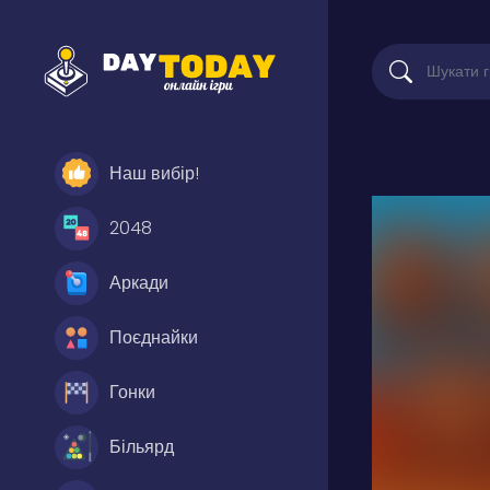
Наш вибір!
2048
Аркади
Поєднайки
Гонки
Більярд