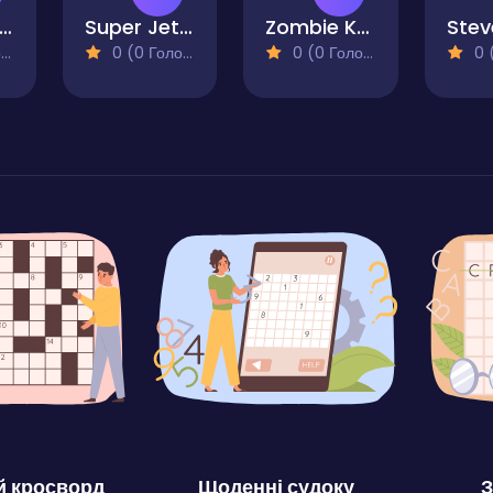
host Sniper
Super Jetpackman Shooter
Zombie Knockdown
)
0 (0 Голосів)
0 (0 Голосів)
0 (0
 кросворд
Щоденні судоку
З