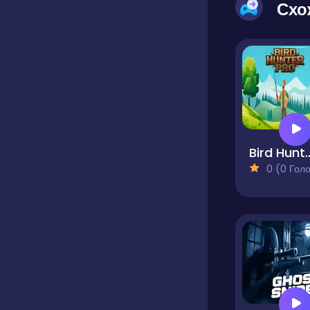
Схо
Bird Hun
0 (0 Голосів