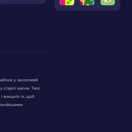
овбоєм у захопливій
му старої школи. Твоє
і знищити їх, щоб
італійськими