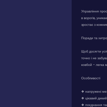
Управління прос
в ворогів, уника
зростає з кожни
Поради та хитр
Щоб досягти усп
точно і не забу
ковбой - легка 
Особливості
❖ напружені мех
❖ цікавий дикий
❖ поєднання так