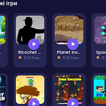
жі ігри
ter Pro
Ricochet Kills
Planet Invasion
)
0 (0 Голосів)
0 (0 Голосів)
0 (0