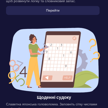
щоб розвинути логіку та словниковий запас.
Перейти
Щоденні судоку
Славетна японська головоломка. Заповніть сітку числами