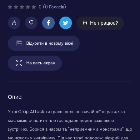
0 (0 Голосів)
Не працює?
Відкрити в новому вікні
На весь екран
Опис:
У грі Crap Attack ти граєш роль незвичайної пігулки, яка
має місію очистити тіло господаря перед важливою
зустріччю. Борися з часом та "неприємними монстрами", що
мешкають у кишківнику. Під час твоєї подорожі відкрий два