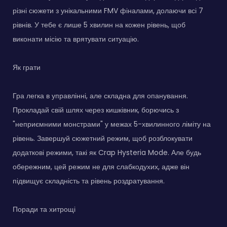
різні сюжети з унікальними FMV фіналами, долаючи всі 7
рівнів. У тебе є лише 5 хвилин на кожен рівень, щоб
виконати місію та врятувати ситуацію.
Як грати
Гра легка в управлінні, але складна для опанування.
Прокладай свій шлях через кишківник, борючись з
"неприємними монстрами" у межах 5-хвилинного ліміту на
рівень. Завершуй сюжетний режим, щоб розблокувати
додаткові режими, такі як Crap Hysteria Mode. Але будь
обережним, цей режим не для слабкодухих, адже він
підвищує складність та рівень роздратування.
Поради та хитрощі