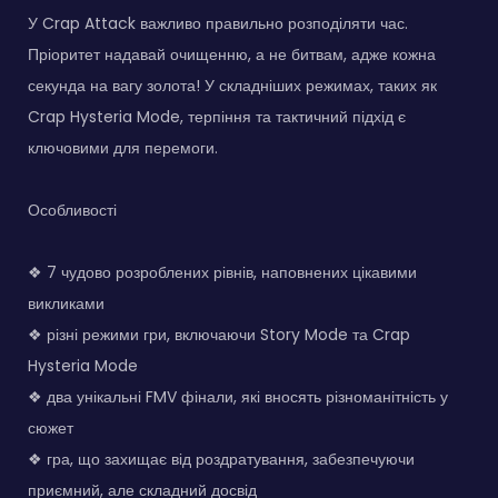
У Crap Attack важливо правильно розподіляти час.
Пріоритет надавай очищенню, а не битвам, адже кожна
секунда на вагу золота! У складніших режимах, таких як
Crap Hysteria Mode, терпіння та тактичний підхід є
ключовими для перемоги.
Особливості
❖ 7 чудово розроблених рівнів, наповнених цікавими
викликами
❖ різні режими гри, включаючи Story Mode та Crap
Hysteria Mode
❖ два унікальні FMV фінали, які вносять різноманітність у
сюжет
❖ гра, що захищає від роздратування, забезпечуючи
приємний, але складний досвід