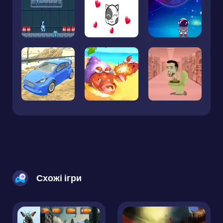
Схожі ігри