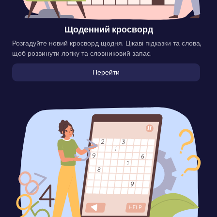
Щоденний кросворд
Розгадуйте новий кросворд щодня. Цікаві підказки та слова,
щоб розвинути логіку та словниковий запас.
Перейти