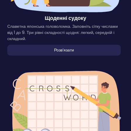
Щоденні судоку
Славетна японська головоломка. Заповніть сітку числами
від 1 до 9. Три рівні складності щодня: легкий, середній і
складний.
Розвʼязати