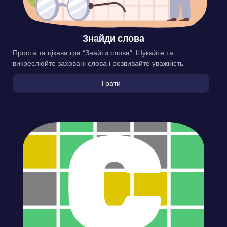
Знайди слова
Проста та цікава гра “Знайти слова”. Шукайте та
викреслюйте заховані слова і розвивайте уважність.
Грати