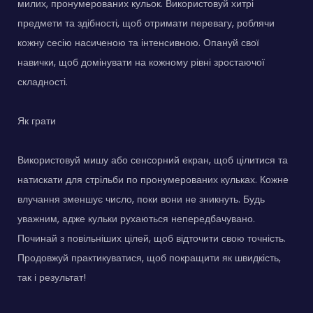
милих, пронумерованих кульок. Використовуй хитрі
предмети та здібності, щоб отримати перевагу, роблячи
кожну сесію насиченою та інтенсивною. Опануй свої
навички, щоб домінувати на кожному рівні зростаючої
складності.
Як грати
Використовуй мишу або сенсорний екран, щоб цілитися та
натискати для стрільби по пронумерованих кульках. Кожне
влучання зменшує число, поки вони не зникнуть. Будь
уважним, адже кульки рухаються непередбачувано.
Починай з повільніших цілей, щоб відточити свою точність.
Продовжуй практикуватися, щоб покращити як швидкість,
так і результат!