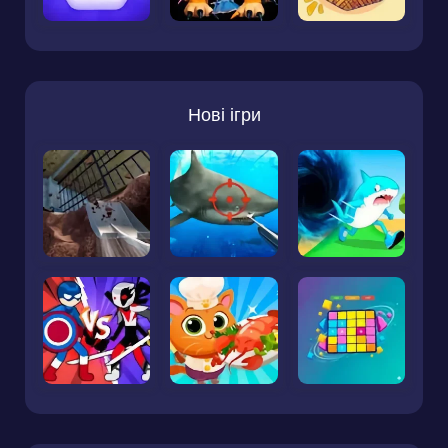
Нові ігри