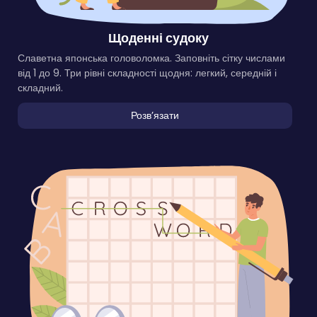
Щоденні судоку
Славетна японська головоломка. Заповніть сітку числами
від 1 до 9. Три рівні складності щодня: легкий, середній і
складний.
Розвʼязати