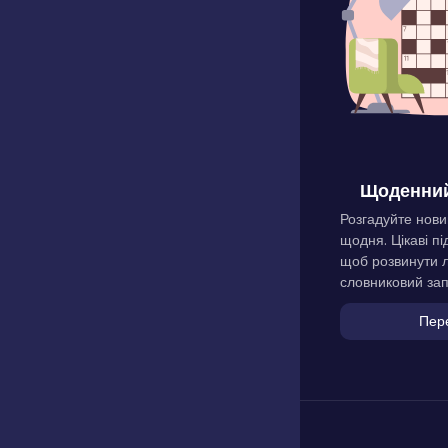
Щоденний
Розгадуйте нови
щодня. Цікаві пі
щоб розвинути л
словниковий зап
Пер