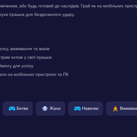
іченим, або будь готовий до наслідків. Грай як на мобільних пристро
рухи іграшок для бездоганного удару.
лсу, виживання та жахів
трим котом у світі іграшок
ймінгу для успіху
ати на мобільних пристроях та ПК
Битви
Жахи
Навички
Вижива