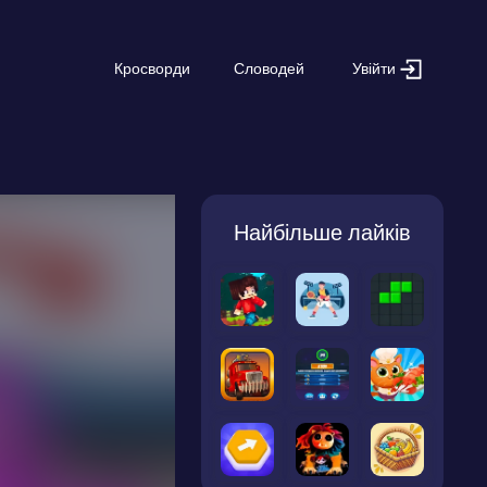
Увійти
Кросворди
Словодей
Найбільше лайків