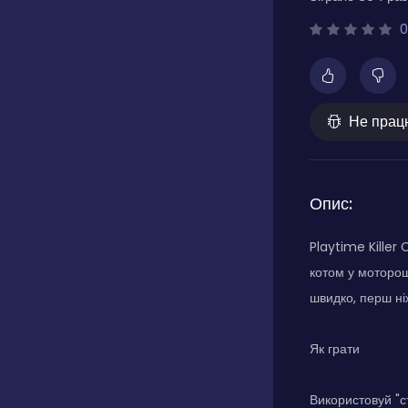
0
Не прац
Опис:
Playtime Killer
котом у моторош
швидко, перш ніж
Як грати
Використовуй "с