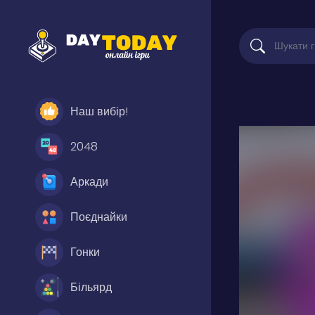
Наш вибір!
2048
Аркади
Поєднайки
Гонки
Більярд