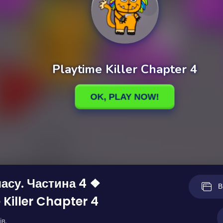
асу. Частина 4 ❖
В
 Killer Chapter 4
ів.