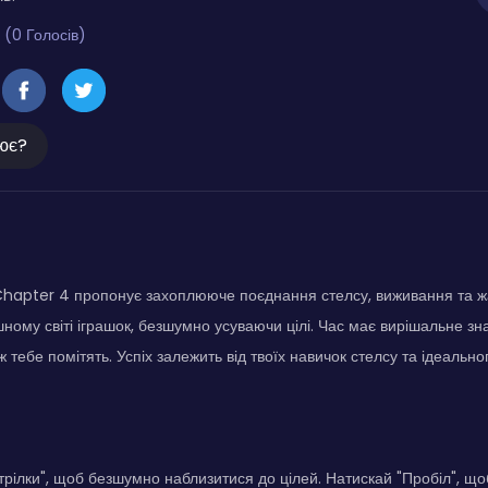
 (0 Голосів)
ює?
 Chapter 4 пропонує захоплююче поєднання стелсу, виживання та ж
ному світі іграшок, безшумно усуваючи цілі. Час має вирішальне з
 тебе помітять. Успіх залежить від твоїх навичок стелсу та ідеальног
трілки", щоб безшумно наблизитися до цілей. Натискай "Пробіл", щоб