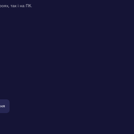
ях, так і на ПК.
ння