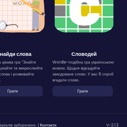
найди слова
Словодей
 цікава гра “Знайти
Wordle-подібна гра українською
Шукайте та викреслюйте
мовою. Щодня відгадуйте
слова і розвивайте
закодоване слово. У вас 6 спроб
.
вгадати слово.
Грати
Грати
ріалів заборонено. |
Контакти
V-2.1.3