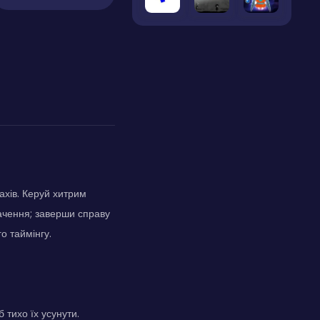
ахів. Керуй хитрим
начення; заверши справу
о таймінгу.
 тихо їх усунути.