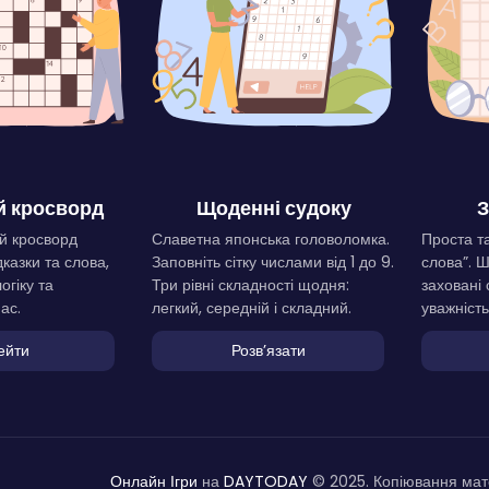
 кросворд
Щоденні судоку
З
й кросворд
Славетна японська головоломка.
Проста та
дказки та слова,
Заповніть сітку числами від 1 до 9.
слова”. 
огіку та
Три рівні складності щодня:
заховані 
ас.
легкий, середній і складний.
уважність
ейти
Розвʼязати
Онлайн Ігри
на
DAYTODAY
© 2025. Копіювання мате