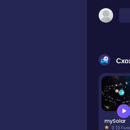
Схо
mySolar
0 (0 Голосів