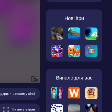
Нові ігри
Випало для вас
ідкрити в новому вікні
На весь екран