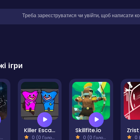
Треба зареєструватися чи увійти, щоб написати к
жі ігри
Killer Escape Huggy Extreme
Skillfite.io
Zrist
)
0 (0 Голосів)
0 (0 Голосів)
0 (0