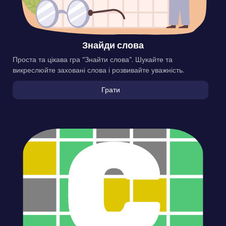
Знайди слова
Проста та цікава гра “Знайти слова”. Шукайте та
викреслюйте заховані слова і розвивайте уважність.
Грати