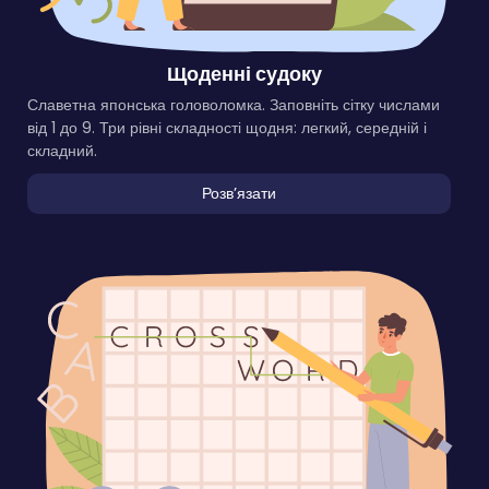
Щоденні судоку
Славетна японська головоломка. Заповніть сітку числами
від 1 до 9. Три рівні складності щодня: легкий, середній і
складний.
Розвʼязати