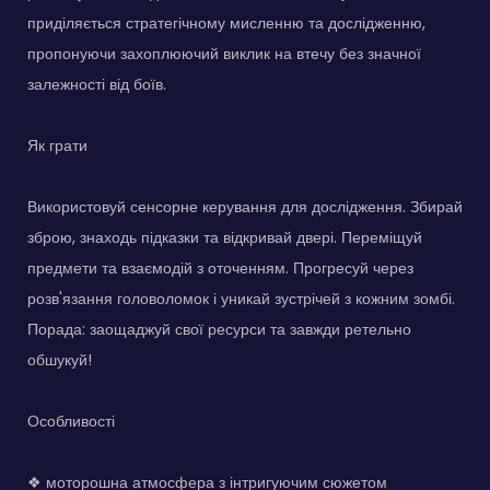
приділяється стратегічному мисленню та дослідженню,
пропонуючи захоплюючий виклик на втечу без значної
залежності від боїв.
Як грати
Використовуй сенсорне керування для дослідження. Збирай
зброю, знаходь підказки та відкривай двері. Переміщуй
предмети та взаємодій з оточенням. Прогресуй через
розв'язання головоломок і уникай зустрічей з кожним зомбі.
Порада: заощаджуй свої ресурси та завжди ретельно
обшукуй!
Особливості
❖ моторошна атмосфера з інтригуючим сюжетом