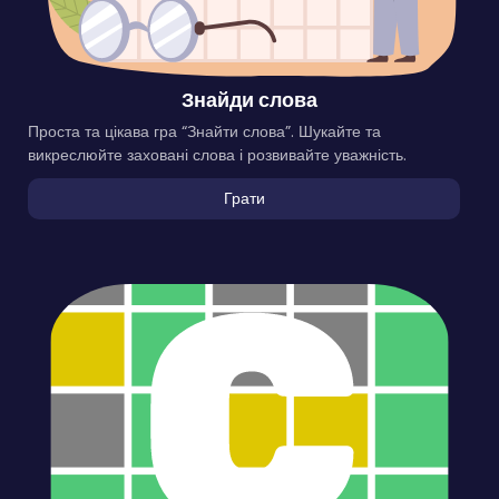
Знайди слова
Проста та цікава гра “Знайти слова”. Шукайте та
викреслюйте заховані слова і розвивайте уважність.
Грати