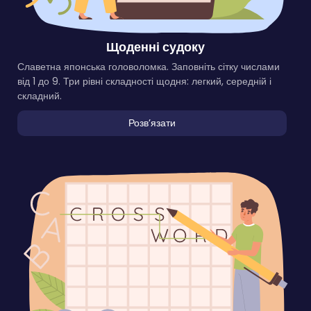
Щоденні судоку
Славетна японська головоломка. Заповніть сітку числами
від 1 до 9. Три рівні складності щодня: легкий, середній і
складний.
Розвʼязати