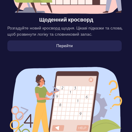
Щоденний кросворд
Розгадуйте новий кросворд щодня. Цікаві підказки та слова,
щоб розвинути логіку та словниковий запас.
Перейти