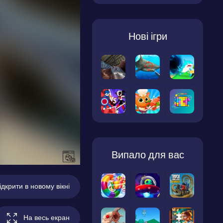
Нові ігри
Випало для вас
ідкрити в новому вікні
На весь екран