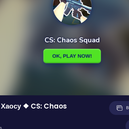
н Хаосу ❖ CS: Chaos
В
в.