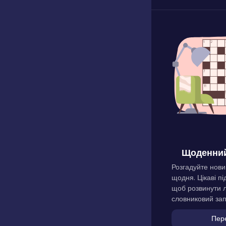
Щоденний
Розгадуйте нови
щодня. Цікаві пі
щоб розвинути л
словниковий зап
Пер