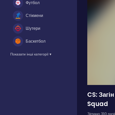
Футбол
Стікмени
Шутери
Баскетбол
Показати інші категорії ▾
CS: Загі
Squad
Зіграно 310 разі