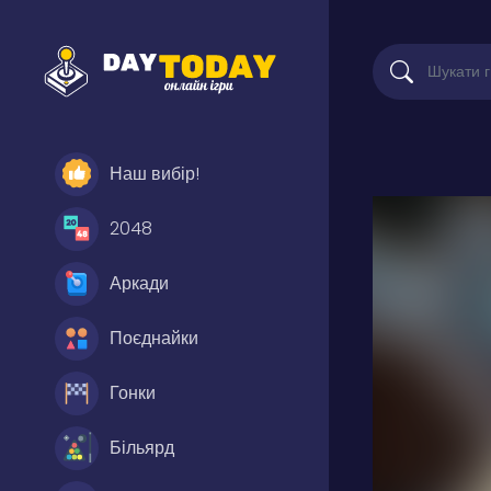
Наш вибір!
2048
Аркади
Поєднайки
Гонки
Більярд