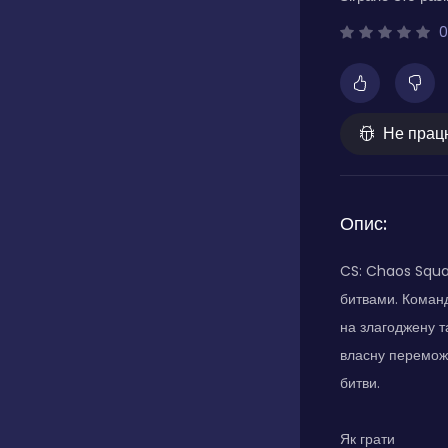
0
Не прац
Опис:
CS: Chaos Squa
битвами. Команди
на злагоджену т
власну переможн
битви.
Як грати