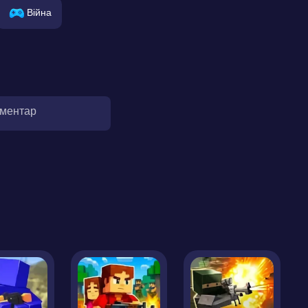
Війна
оментар