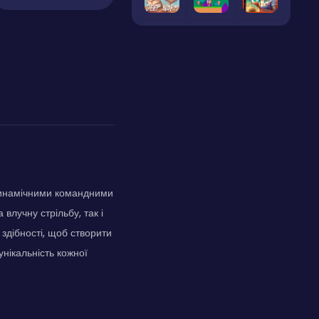
 динамічними командними
 влучну стрільбу, так і
здібності, щоб створити
нікальність кожної