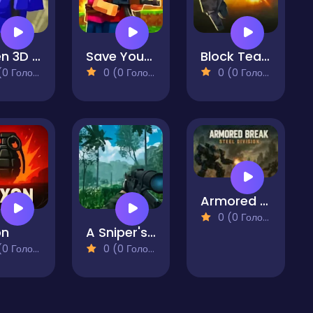
Raven 3D - Front Line
Save Your Ex
Block Team Deathmatch
 Голосів)
0 (0 Голосів)
0 (0 Голосів)
Armored Break: Steel Division
0 (0 Голосів)
on
A Sniper's Vengeance The Story of Linh
 Голосів)
0 (0 Голосів)