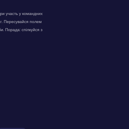
ери участь у командних
нг. Пересувайся полем
. Порада: спілкуйся з