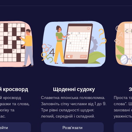
 кросворд
Щоденні судоку
З
й кросворд
Славетна японська головоломка.
Проста та
дказки та слова,
Заповніть сітку числами від 1 до 9.
слова”. 
огіку та
Три рівні складності щодня:
заховані 
ас.
легкий, середній і складний.
уважність
ейти
Розвʼязати