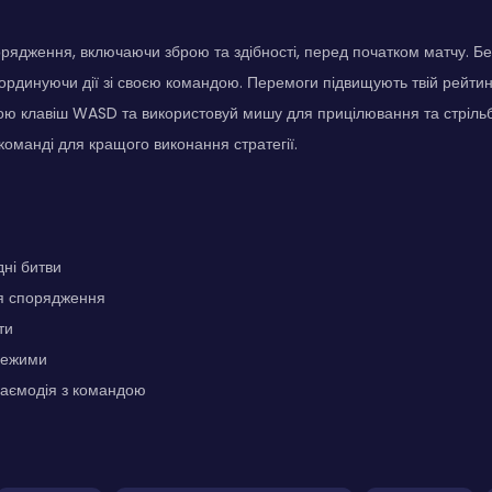
рядження, включаючи зброю та здібності, перед початком матчу. Б
оординуючи дії зі своєю командою. Перемоги підвищують твій рейти
ю клавіш WASD та використовуй мишу для прицілювання та стрільби
оманді для кращого виконання стратегії.
ні битви
я спорядження
ти
режими
заємодія з командою