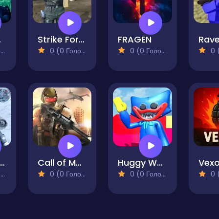
 Ruins
Strike Force
FRAGEN
)
0 (0 Голосів)
0 (0 Голосів)
0 (0
 Call of Sniper
Call of Modern World War
Huggy Wuggy Attack
Vex
)
0 (0 Голосів)
0 (0 Голосів)
0 (0