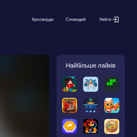
Увійти
Кросворди
Словодей
Найбільше лайків