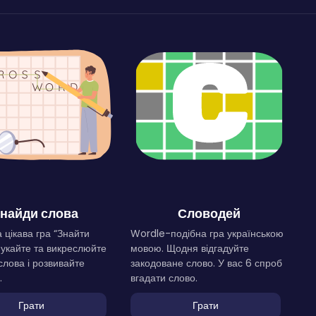
найди слова
Словодей
 цікава гра “Знайти
Wordle-подібна гра українською
Шукайте та викреслюйте
мовою. Щодня відгадуйте
слова і розвивайте
закодоване слово. У вас 6 спроб
.
вгадати слово.
Грати
Грати