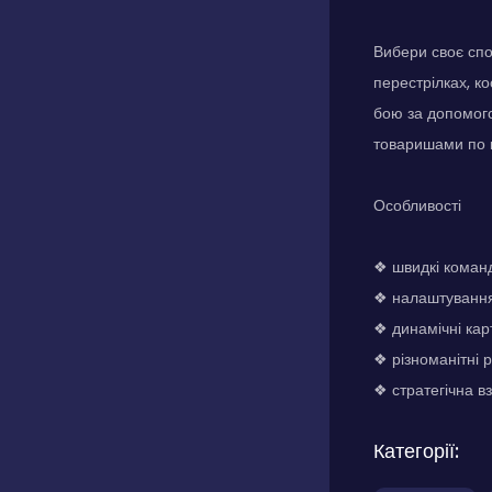
Вибери своє спо
перестрілках, к
бою за допомого
товаришами по к
Особливості
❖ швидкі команд
❖ налаштуванн
❖ динамічні кар
❖ різноманітні 
❖ стратегічна в
Категорії: