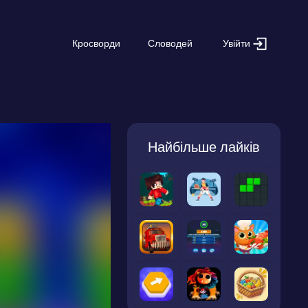
Увійти
Кросворди
Словодей
Найбільше лайків