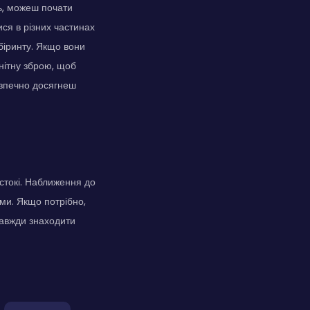
ль, можеш почати
ися в різних частинах
біринту. Якщо вони
нітну зброю, щоб
езпечно досягнеш
стокі. Наближення до
ами. Якщо потрібно,
завжди знаходити