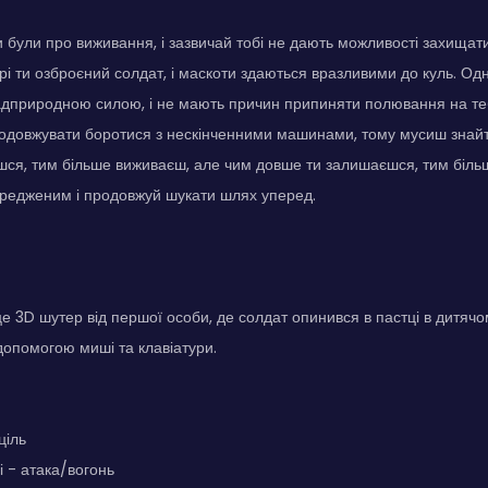
и були про виживання, і зазвичай тобі не дають можливості захищат
 грі ти озброєний солдат, і маскоти здаються вразливими до куль. О
адприродною силою, і не мають причин припиняти полювання на те
довжувати боротися з нескінченними машинами, тому мусиш знайти
шся, тим більше виживаєш, але чим довше ти залишаєшся, тим біль
редженим і продовжуй шукати шлях уперед.
 це 3D шутер від першої особи, де солдат опинився в пастці в дитяч
допомогою миші та клавіатури.
ціль
і - атака/вогонь