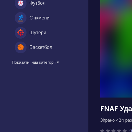
Футбол
Стікмени
Шутери
Баскетбол
Показати інші категорії ▾
FNAF Уда
Зіграно 424 раз
0