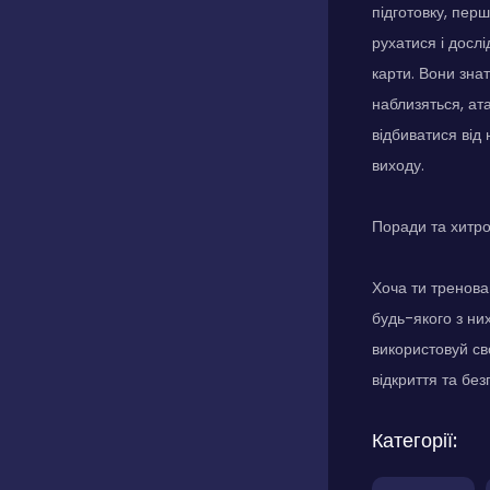
підготовку, пер
рухатися і досл
карти. Вони зна
наблизяться, ат
відбиватися від
виходу.
Поради та хитр
Хоча ти тренова
будь-якого з ни
використовуй св
відкриття та без
Категорії: