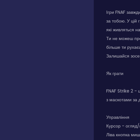
Ігри FNAF завжд
за тобою. У цій
які живляться н
Ти не можеш про
більше ти рухає
Залишайся зосе
Як грати
FNAF Strike 2 -
з маскотами за 
Управління
Курсор - огляд/
Ліва кнопка миш