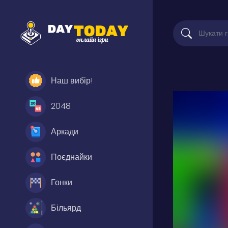
Наш вибір!
2048
Аркади
Поєднайки
Гонки
Більярд