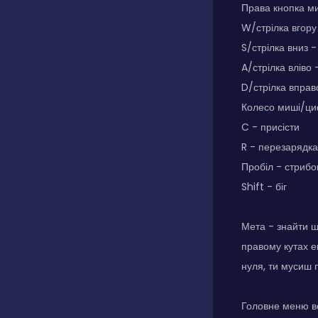
Права кнопка ми
W/стрілка вгору
S/стрілка вниз -
A/стрілка вліво 
D/стрілка вправ
Колесо миші/циф
C - присісти
R - перезарядка
Пробіл - стрибо
Shift - біг
Мета - знайти ш
правому кутах е
нуля, ти мусиш 
Головне меню ве