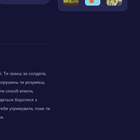
. Ти граєш за солдата,
порушень ти розумієш,
и спосіб втекти,
едеться боротися з
тебе утримувати, поки ти
я.