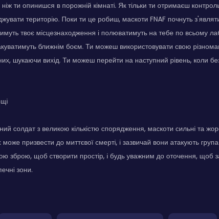
ш ніж ти опинишся в порожній кімнаті. Як тільки ти отримаєш контро
іджувати територію. Поки ти це робиш, маскоти FNAF почнуть з'являт
тимуть твоє місцезнаходження і полюватимуть на тебе по всьому ла
акуватимуть ближнім боєм. Ти можеш використовувати свою різнома
 них, шукаючи вихід. Ти можеш перейти на наступний рівень, коли б
ощі
ний солдат з великою кількістю спорядження, маскоти сильні та жор
х може призвести до миттєвої смерті, і зазвичай вони атакують груп
ою зброю, щоб створити простір, і будь уважним до оточення, щоб 
печні зони.