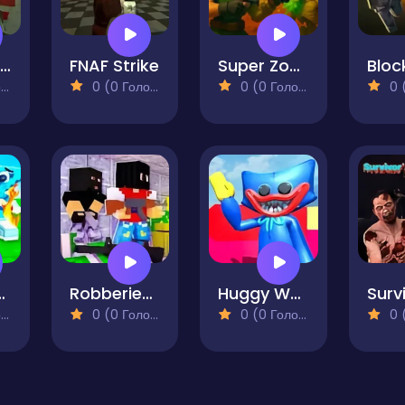
Poppy Strike 4
FNAF Strike
Super Zombie Shooter 2
)
0 (0 Голосів)
0 (0 Голосів)
0 (0
rainrot!
Robberies 3D
Huggy Wuggy Attack
)
0 (0 Голосів)
0 (0 Голосів)
0 (0