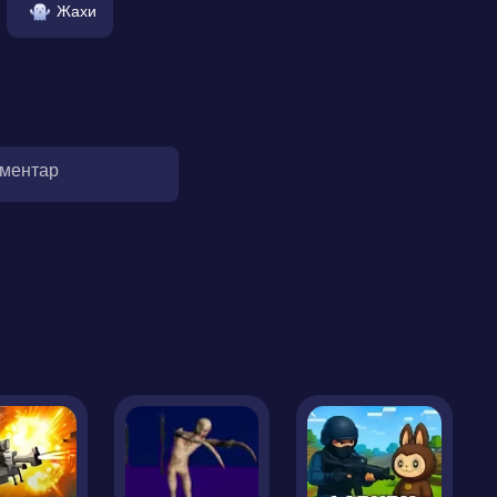
Жахи
оментар