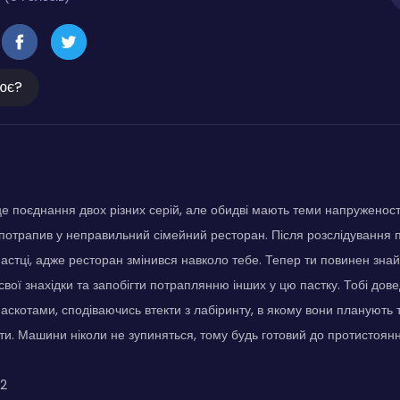
ює?
 це поєднання двох різних серій, але обидві мають теми напруженості
потрапив у неправильний сімейний ресторан. Після розслідування 
астці, адже ресторан змінився навколо тебе. Тепер ти повинен знайт
свої знахідки та запобігти потраплянню інших у цю пастку. Тобі дов
скотами, сподіваючись втекти з лабіринту, в якому вони планують 
ти. Машини ніколи не зупиняться, тому будь готовий до протистоянн
 2