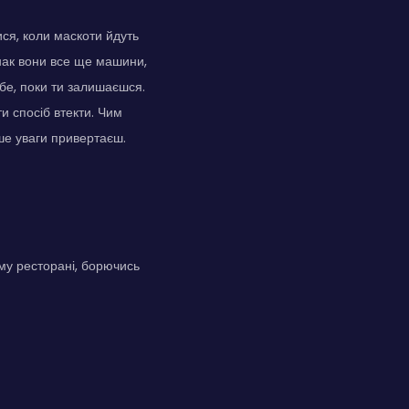
ися, коли маскоти йдуть
днак вони все ще машини,
бе, поки ти залишаєшся.
 спосіб втекти. Чим
ше уваги привертаєш.
ому ресторані, борючись