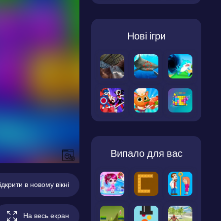
Нові ігри
Випало для вас
ідкрити в новому вікні
На весь екран