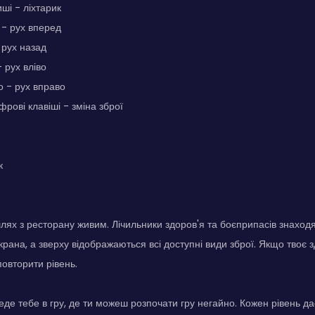
ші - ліхтарик
 - рух вперед
 рух назад
- рух вліво
о - рух вправо
рові клавіші - зміна зброї
к
лях з ресторану живим. Лічильники здоров'я та боєприпасів знаходя
крана, а зверху відображаються всі доступні види зброї. Якщо твоє 
повторити рівень.
де тебе в гру, де ти можеш розпочати гру негайно. Кожен рівень дає