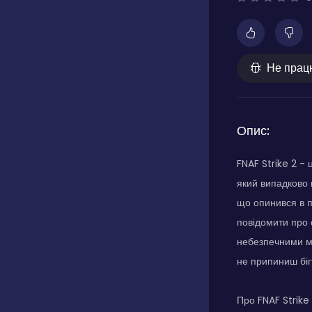
Не прац
Опис:
FNAF Strike 2 -
який випадково 
що опинився в п
повідомити про 
небезпечними ма
не припиниш біг
Про FNAF Strike