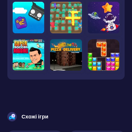
Схожі ігри