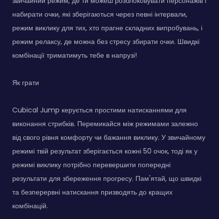
звичайний режим, де ти можеш розблоковувати персонажів і
набирати очки, які зберігаються через певні інтервали,
режим виклику для тих, хто прагне складних випробувань, і
режим релаксу, де можна без стресу збирати очки. Швидкі
комбінації триматимуть тебе в напрузі!
Як грати
Cubical Jump керується простими натисканнями для
виконання стрибків. Перемикайся між режимами залежно
від свого рівня комфорту чи бажання виклику. У звичайному
режимі твій результат зберігається кожні 50 очок, тоді як у
режимі виклику потрібно перевершити попередні
результати для збереження прогресу. Пам'ятай, що швидкі
та безперервні натискання призводять до кращих
комбінацій.