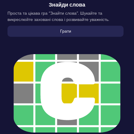
Знайди слова
Проста та цікава гра “Знайти слова”. Шукайте та
викреслюйте заховані слова і розвивайте уважність.
Грати