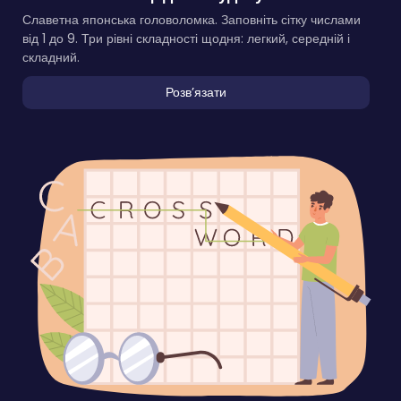
Славетна японська головоломка. Заповніть сітку числами
від 1 до 9. Три рівні складності щодня: легкий, середній і
складний.
Розвʼязати